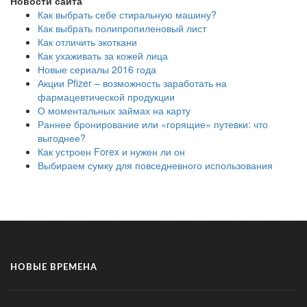
Новости сайта
Как выбрать себе стиральную машину?
Как выбрать полипропиленовый лист
Как отличить экоткани
Как ухаживать за кожей лица
Новые сериалы 2016 года
Акции Pfizer – возможность заработать на
фармацевтической продукции
О моментальных займах на карту
Раннее бронирование или «горящие» путевки: что
выгоднее?
Как устроен Forex и нужен ли он
Выбираем сумку для повседневного использования
НОВЫЕ ВРЕМЕНА