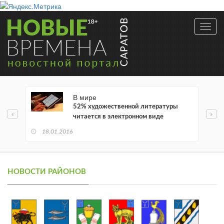
Toggl
navig
В мире
52% художественной литературы
читается в электронном виде
18.01.2016
НОВОСТИ РАЙОНОВ