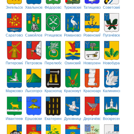
Энгельсский
Хвалынский
Фёдоровский
Турковский
Татищевский
Советский
Саратовский
Самойловский
Ртищевский
Романовский
Ровенский
Пугачёвский
Питерский
Петровский
Перелюбский
Озинский
Новоузенский
Новобурасский
Марксовский
Лысогорский
Краснопартизанский
Краснокутский
Красноармейский
Калининский
Ивантеевский
Ершовский
Екатериновский
Духовницкий
Дергачёвский
Воскресенский