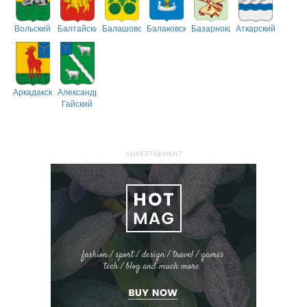
Вольский
Балтайский
Балашовский
Балаковский
Базарнокарабулакский
Аткарский
Аркадакский
Александрово-
Гайский
ADVERTISEMENT