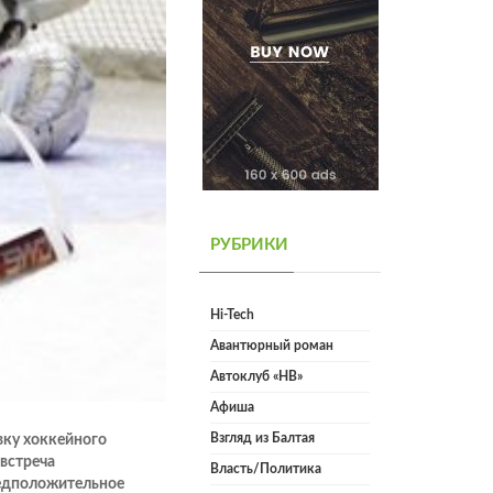
РУБРИКИ
Hi-Tech
Авантюрный роман
Автоклуб «НВ»
Афиша
Взгляд из Балтая
вку хоккейного
 встреча
Власть/Политика
редположительное