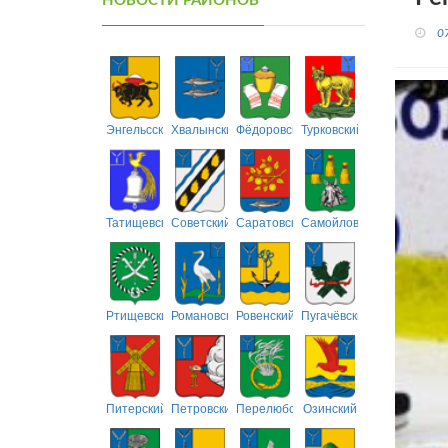
НОВОСТИ РАЙОНОВ
0
Энгельсский
Хвалынский
Фёдоровский
Турковский
Татищевский
Советский
Саратовский
Самойловский
Ртищевский
Романовский
Ровенский
Пугачёвский
Питерский
Петровский
Перелюбский
Озинский