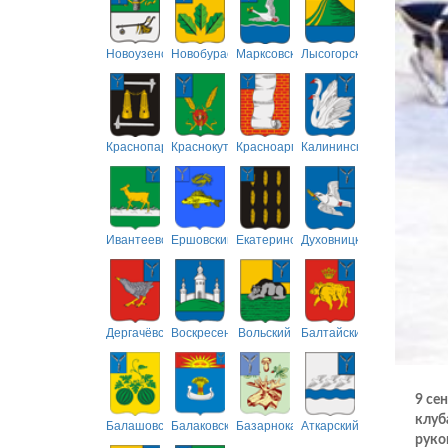
Новоузенский
Новобурасский
Марксовский
Лысогорский
Краснопартизанский
Краснокутский
Красноармейский
Калининский
Ивантеевский
Ершовский
Екатериновский
Духовницкий
Дергачёвский
Воскресенский
Вольский
Балтайский
9 се
клуб
Балашовский
Балаковский
Базарнокарабулакский
Аткарский
руко