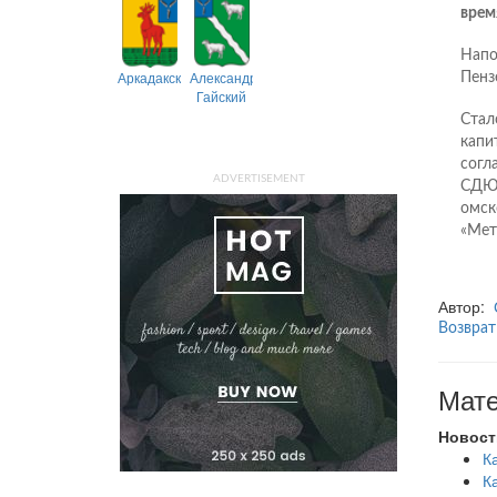
время
Напо
Аркадакский
Александрово-
Пенз
Гайский
Стал
капи
согл
ADVERTISEMENT
СДЮС
омск
«Мет
Автор:
Возврат
Мате
Новост
К
К