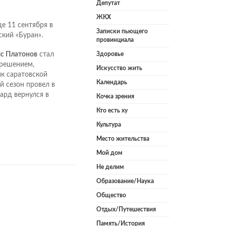
Депутат
ЖКХ
е 11 сентября в
Записки пьющего
ский «Буран».
провинциала
с Платонов
стал
Здоровье
решением,
Искусство жить
к саратовской
Календарь
 сезон провел в
ард вернулся в
Кочка зрения
Кто есть ху
Культура
Место жительства
Мой дом
Не делим
Образование/Наука
Общество
Отдых/Путешествия
Память/История