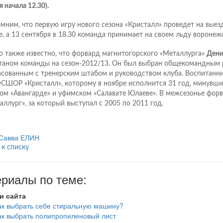
 начала 12.30).
мним, что первую игру нового сезона «Кристалл» проведет на выезд
е, а 13 сентября в 18.30 команда принимает на своем льду воронеж
о также известно, что форвард магнитогорского «Металлурга»
Дени
таном команды на сезон-2012/13. Он был выбран общекомандным 
асованным с тренерским штабом и руководством клуба. Воспитанни
ШОР «Кристалл», которому в ноябре исполнится 31 год, минувший
ом «Авангарде» и уфимском «Салавате Юлаеве». В межсезонье форв
аллург», за который выступал с 2005 по 2011 год.
Савва ЕЛИН
 к списку
риалы по теме:
и сайта
ак выбрать себе стиральную машину?
ак выбрать полипропиленовый лист