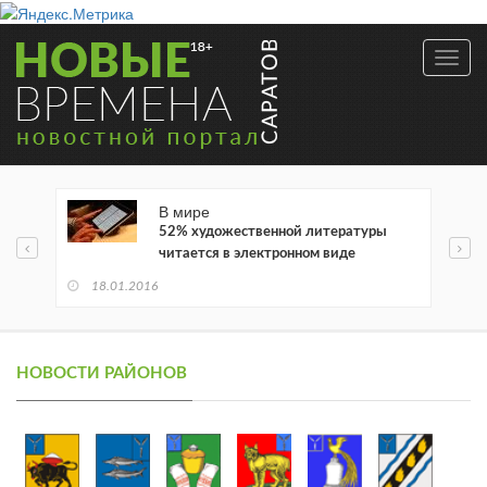
Toggl
navig
В мире
52% художественной литературы
читается в электронном виде
18.01.2016
НОВОСТИ РАЙОНОВ