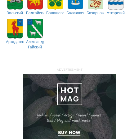
Вольский
Балтайский
Балашовский
Балаковский
Базарнокарабулакский
Аткарский
Аркадакский
Александрово-
Гайский
ADVERTISEMENT