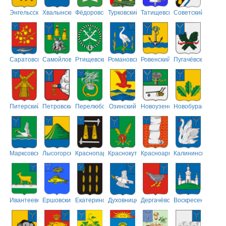
Энгельсский
Хвалынский
Фёдоровский
Турковский
Татищевский
Советский
Саратовский
Самойловский
Ртищевский
Романовский
Ровенский
Пугачёвский
Питерский
Петровский
Перелюбский
Озинский
Новоузенский
Новобурасский
Марксовский
Лысогорский
Краснопартизанский
Краснокутский
Красноармейский
Калининский
Ивантеевский
Ершовский
Екатериновский
Духовницкий
Дергачёвский
Воскресенский