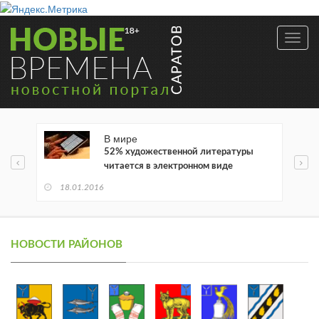
Toggl
navig
В мире
52% художественной литературы
читается в электронном виде
18.01.2016
НОВОСТИ РАЙОНОВ