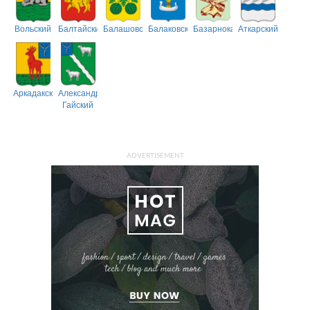
Вольский
Балтайский
Балашовский
Балаковский
Базарнокарабулакский
Аткарский
Аркадакский
Александрово-
Гайский
ADVERTISEMENT