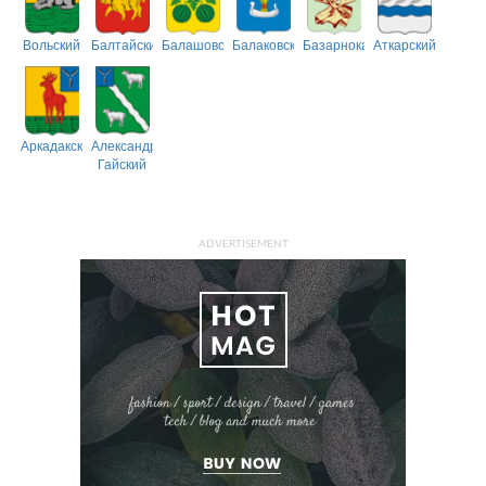
Вольский
Балтайский
Балашовский
Балаковский
Базарнокарабулакский
Аткарский
Аркадакский
Александрово-
Гайский
ADVERTISEMENT