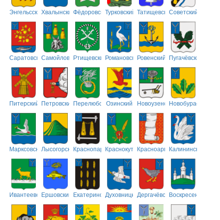
Энгельсский
Хвалынский
Фёдоровский
Турковский
Татищевский
Советский
Саратовский
Самойловский
Ртищевский
Романовский
Ровенский
Пугачёвский
Питерский
Петровский
Перелюбский
Озинский
Новоузенский
Новобурасский
Марксовский
Лысогорский
Краснопартизанский
Краснокутский
Красноармейский
Калининский
Ивантеевский
Ершовский
Екатериновский
Духовницкий
Дергачёвский
Воскресенский