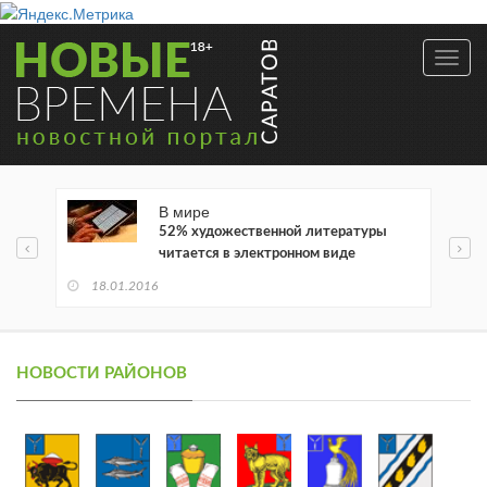
Toggl
navig
В мире
52% художественной литературы
читается в электронном виде
18.01.2016
НОВОСТИ РАЙОНОВ