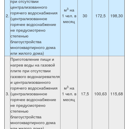
при отсутствии
централизованного
3
м
на
горячего водоснабжения
2.
1 чел. в
30
172,5
198,30
(централизованное
месяц
горячее водоснабжение
не предусмотрено
степенью
благоустройства
многоквартирного дома
или жилого дома)
Приготовление пищи и
нагрев воды на газовой
плите при отсутствии
газового водонагревателя
и централизованного
3
горячего водоснабжения
м
на
3.
(централизованное
1 чел. в
17,5
100,63
115,68
горячее водоснабжение
месяц
не предусмотрено
степенью
благоустройства
многоквартирного дома
или жилого дома)