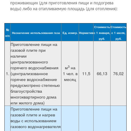
проживающих (для приготовления пищи и подогрева
воды) либо на отапливаемую площадь (для отопления):
Стоимость
Стоимость
№
Назначение использования газа
Ед. измер.
Норматив
с 1 января,
с 1 июля,
п/п
руб.
руб.
Приготовление пищи на
газовой плите при
наличии
централизованного
3
горячего водоснабжения
м
на
1.
(централизованное
1 чел. в
11,5
66,13
76,02
горячее водоснабжение
месяц
предусмотрено степенью
благоустройства
многоквартирного дома
или жилого дома)
Приготовление пищи на
газовой плите и нагрев
воды с использованием
газового водонагревателя