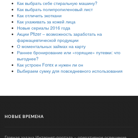
Как выбрать себе стиральную машину?
Как выбрать полипропиленовый лист
Как отличить экоткани
Как ухаживать за кожей лица
Новые сериалы 2016 года
Акции Pfizer – возможность заработать на
фармацевтической продукции
О моментальных займах на карту
Раннее бронирование или «горящие» путевки: что
выгоднее?
Как устроен Forex и нужен ли он
Выбираем сумку для повседневного использования
НОВЫЕ ВРЕМЕНА
Главная задача Интернет-портала – оперативное освещение