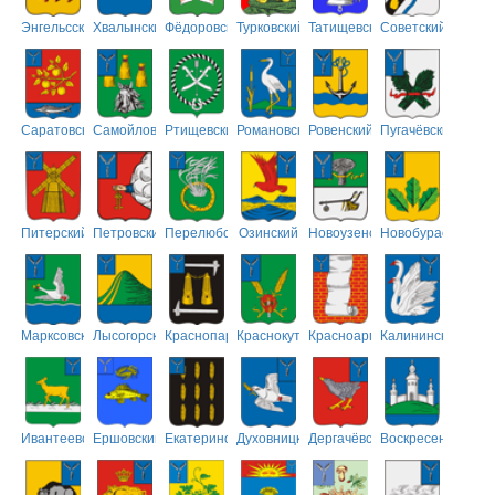
Энгельсский
Хвалынский
Фёдоровский
Турковский
Татищевский
Советский
Саратовский
Самойловский
Ртищевский
Романовский
Ровенский
Пугачёвский
Питерский
Петровский
Перелюбский
Озинский
Новоузенский
Новобурасский
Марксовский
Лысогорский
Краснопартизанский
Краснокутский
Красноармейский
Калининский
Ивантеевский
Ершовский
Екатериновский
Духовницкий
Дергачёвский
Воскресенский