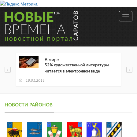
Toggl
navig
В мире
52% художественной литературы
читается в электронном виде
18.01.2016
НОВОСТИ РАЙОНОВ