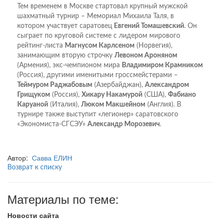
Тем временем в Москве стартовал крупный мужской
шахматный турнир – Мемориал Михаила Таля, в
котором участвует саратовец
Евгений Томашевский
. Он
сыграет по круговой системе с лидером мирового
рейтинг-листа
Магнусом Карлсеном
(Норвегия),
занимающим вторую строчку
Левоном Ароняном
(Армения), экс-чемпионом мира
Владимиром Крамником
(Россия), другими именитыми гроссмейстерами –
Теймуром Раджабовым
(Азербайджан),
Александром
Грищуком
(Россия),
Хикару Накамурой
(США),
Фабиано
Каруаной
(Италия),
Люком Макшейном
(Англия). В
турнире также выступит «легионер» саратовского
«Экономиста-СГСЭУ»
Александр Морозевич
.
Автор:
Савва ЕЛИН
Возврат к списку
Материалы по теме:
Новости сайта