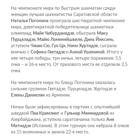
На чемпионате мира по быстрым шахматам среди
женщин лучшая шахматистка Саратовской области
Наталья Погонина
проиграла шестикратной чемпионке
мира, девятикратной победительнице шахматных
олимпиад
Майе Чибурданидзе
, обыграла
Маку
Пурцеладзе, Майю Ломинейшвили, Динь Йиксинь
,
уступила
Чжаю Сю, Гуо Ци, Нино Хуртидзе
, сыграла
вничью с
Софико Гветадзе
и
Анной Ушениной
. Итого у
нее четыре победы, три ничьи, четыре поражения, 5,5
очка – и 26-е место. От призового места ее отделили 2,5
очка.
На чемпионате мира по блицу Погонина оказалась
сильнее грузинок Гветадзе, Пурцеладзе, Хуртидзе и
Елены Даниелян
из Армении.
Ничьи были зафиксированы в партиях с опытнейшей
шведкой
Пиа Крамлинг
и
Гульнар Маммадовой
из
Азербайджана, уступила саратовчанка только
Ане
Матнадзе
(Испания). В этом турнире она набрала 8 очков
из 15 возможных и заняла 22-е место.