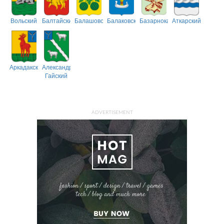
Вольский
Балтайский
Балашовский
Балаковский
Базарнокарабулакский
Аткарский
Аркадакский
Александрово-
Гайский
ADVERTISEMENT