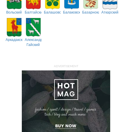
Вольский
Балтайский
Балашовский
Балаковский
Базарнокарабулакский
Аткарский
Аркадакский
Александрово-
Гайский
ADVERTISEMENT