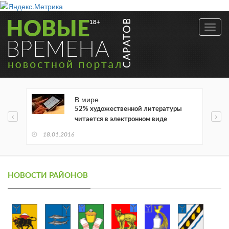
Toggl
navig
В мире
52% художественной литературы
читается в электронном виде
18.01.2016
НОВОСТИ РАЙОНОВ