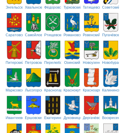
Энгельсский
Хвалынский
Фёдоровский
Турковский
Татищевский
Советский
Саратовский
Самойловский
Ртищевский
Романовский
Ровенский
Пугачёвский
Питерский
Петровский
Перелюбский
Озинский
Новоузенский
Новобурасский
Марксовский
Лысогорский
Краснопартизанский
Краснокутский
Красноармейский
Калининский
Ивантеевский
Ершовский
Екатериновский
Духовницкий
Дергачёвский
Воскресенский