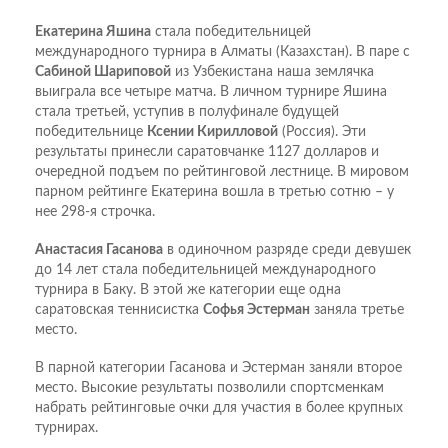
Екатерина Яшина
стала победительницей
международного турнира в Алматы (Казахстан). В паре с
Сабиной Шариповой
из Узбекистана наша землячка
выиграла все четыре матча. В личном турнире Яшина
стала третьей, уступив в полуфинале будущей
победительнице
Ксении Кирилловой
(Россия). Эти
результаты принесли саратовчанке 1127 долларов и
очередной подъем по рейтинговой лестнице. В мировом
парном рейтинге Екатерина вошла в третью сотню – у
нее 298-я строчка.
Анастасия Гасанова
в одиночном разряде среди девушек
до 14 лет стала победительницей международного
турнира в Баку. В этой же категории еще одна
саратовская теннисистка
Софья Эстерман
заняла третье
место.
В парной категории Гасанова и Эстерман заняли второе
место. Высокие результаты позволили спортсменкам
набрать рейтинговые очки для участия в более крупных
турнирах.