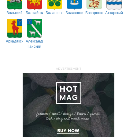
Вольский
Балтайский
Балашовский
Балаковский
Базарнокарабулакский
Аткарский
Аркадакский
Александрово-
Гайский
ADVERTISEMENT