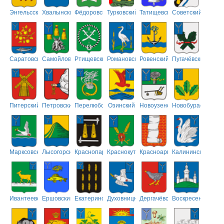
Энгельсский
Хвалынский
Фёдоровский
Турковский
Татищевский
Советский
Саратовский
Самойловский
Ртищевский
Романовский
Ровенский
Пугачёвский
Питерский
Петровский
Перелюбский
Озинский
Новоузенский
Новобурасский
Марксовский
Лысогорский
Краснопартизанский
Краснокутский
Красноармейский
Калининский
Ивантеевский
Ершовский
Екатериновский
Духовницкий
Дергачёвский
Воскресенский