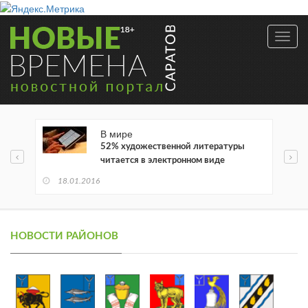
Toggl
navig
В мире
52% художественной литературы
читается в электронном виде
18.01.2016
НОВОСТИ РАЙОНОВ