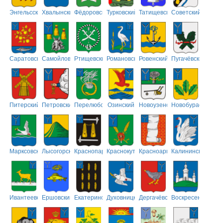
Энгельсский
Хвалынский
Фёдоровский
Турковский
Татищевский
Советский
Саратовский
Самойловский
Ртищевский
Романовский
Ровенский
Пугачёвский
Питерский
Петровский
Перелюбский
Озинский
Новоузенский
Новобурасский
Марксовский
Лысогорский
Краснопартизанский
Краснокутский
Красноармейский
Калининский
Ивантеевский
Ершовский
Екатериновский
Духовницкий
Дергачёвский
Воскресенский