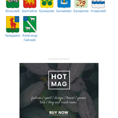
Вольский
Балтайский
Балашовский
Балаковский
Базарнокарабулакский
Аткарский
Аркадакский
Александрово-
Гайский
ADVERTISEMENT