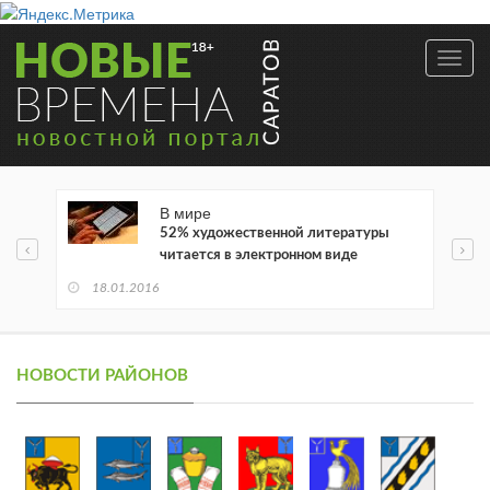
Toggl
navig
В мире
52% художественной литературы
читается в электронном виде
18.01.2016
НОВОСТИ РАЙОНОВ