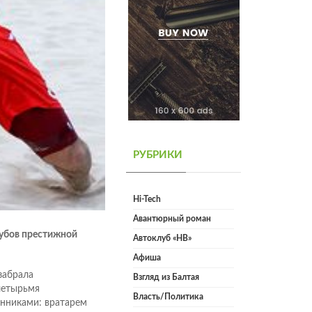
РУБРИКИ
Hi-Tech
Авантюрный роман
лубов престижной
Автоклуб «НВ»
Афиша
забрала
Взгляд из Балтая
четырьмя
Власть/Политика
енниками: вратарем