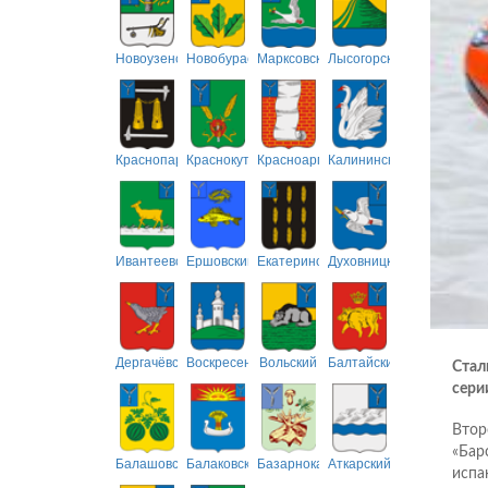
Новоузенский
Новобурасский
Марксовский
Лысогорский
Краснопартизанский
Краснокутский
Красноармейский
Калининский
Ивантеевский
Ершовский
Екатериновский
Духовницкий
Дергачёвский
Воскресенский
Вольский
Балтайский
Стал
серии
Втор
«Бар
Балашовский
Балаковский
Базарнокарабулакский
Аткарский
испа