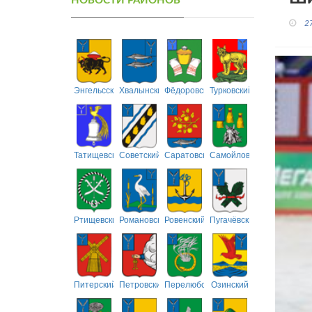
НОВОСТИ РАЙОНОВ
2
Энгельсский
Хвалынский
Фёдоровский
Турковский
Татищевский
Советский
Саратовский
Самойловский
Ртищевский
Романовский
Ровенский
Пугачёвский
Питерский
Петровский
Перелюбский
Озинский