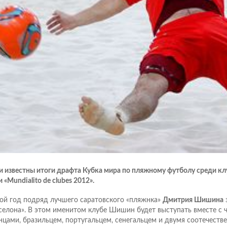
и известны итоги драфта Кубка мира по пляжному футболу среди к
 «Mundialito de clubes 2012».
ой год подряд лучшего саратовского «пляжнка»
Дмитрия Шишина
селона». В этом именитом клубе Шишин будет выступать вместе с 
нцами, бразильцем, португальцем, сенегальцем и двумя соотечеств