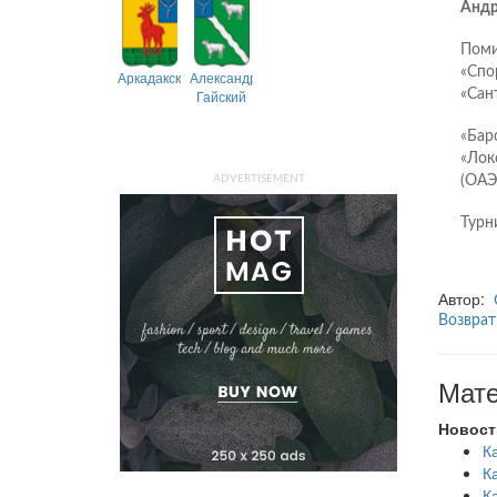
Андр
Поми
«Спо
Аркадакский
Александрово-
Гайский
«Сан
«Бар
«Лок
ADVERTISEMENT
(ОАЭ)
Турн
Автор:
Возврат
Мате
Новост
К
К
К