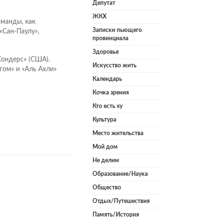
Депутат
ЖКХ
оманды, как
Записки пьющего
«Сан-Паулу»,
провинциала
Здоровье
Сондерс» (США).
Искусство жить
гом» и «Аль Ахли»
Календарь
Кочка зрения
Кто есть ху
Культура
Место жительства
Мой дом
Не делим
Образование/Наука
Общество
Отдых/Путешествия
Память/История