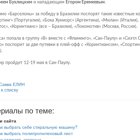
еем Бухлицким
и нападающим
Егором Еремеевым
.
мо «Барселоны» за победу в Бразилии поспорят такие известные к
ртинг» (Португалия), «Бока Хуниорс» (Аргентина), «Милан» (Италия), 
тос», «Коринтианс» (все – Бразилия), «Локомотив» (Москва, Россия).
са» попала в группу «В» вместе с «Фламенго», «Сан-Паулу» и «Сиэтл 
о» поспорит за две путевки в плей-офф с «Коринтиансом», «Спортин
.
ир пройдет 12-19 мая в Сан-Паулу.
Савва ЕЛИН
 к списку
риалы по теме:
и сайта
ак выбрать себе стиральную машину?
ак выбрать полипропиленовый лист
ак отличить экоткани