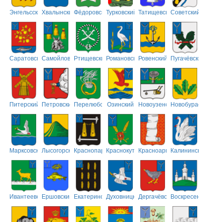
Энгельсский
Хвалынский
Фёдоровский
Турковский
Татищевский
Советский
Саратовский
Самойловский
Ртищевский
Романовский
Ровенский
Пугачёвский
Питерский
Петровский
Перелюбский
Озинский
Новоузенский
Новобурасский
Марксовский
Лысогорский
Краснопартизанский
Краснокутский
Красноармейский
Калининский
Ивантеевский
Ершовский
Екатериновский
Духовницкий
Дергачёвский
Воскресенский