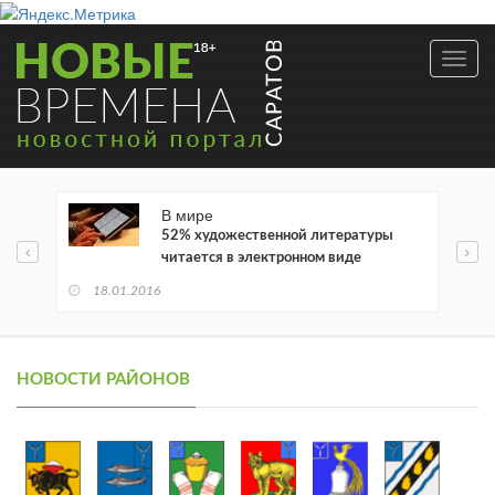
Toggl
navig
В мире
52% художественной литературы
читается в электронном виде
18.01.2016
НОВОСТИ РАЙОНОВ