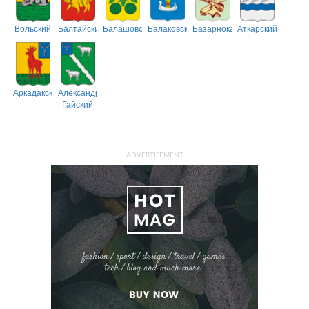
Вольский
Балтайский
Балашовский
Балаковский
Базарнокарабулакский
Аткарский
Аркадакский
Александрово-
Гайский
ADVERTISEMENT