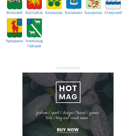
Вольский
Балтайский
Балашовский
Балаковский
Базарнокарабулакский
Аткарский
Аркадакский
Александрово-
Гайский
ADVERTISEMENT