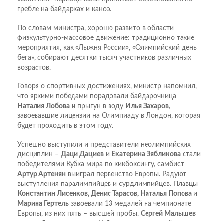
гребле на байдарках и каноэ.
По словам министра, хорошо развито в области
физкультурно-массовое движение: традиционно такие
мероприятия, как «Лыжня России», «Олимпийский день
бега», собирают десятки тысяч участников различных
возрастов.
Говоря о спортивных достижениях, министр напомнил,
что яркими победами порадовали байдарочница
Наталия Лобова
и прыгун в воду
Илья Захаров
,
завоевавшие лицензии на Олимпиаду в Лондон, которая
будет проходить в этом году.
Успешно выступили и представители неолимпийских
дисциплин –
Даци Дациев
и
Екатерина Зябликова
стали
победителями Кубка мира по кикбоксингу, самбист
Артур Артенян
выиграл первенство Европы. Радуют
выступления паралимпийцев и сурдлимпийцев. Плавцы
Константин Лисенков, Денис Тарасов, Наталья Попова
и
Марина Гертель
завоевали 13 медалей на чемпионате
Европы, из них пять – высшей пробы.
Сергей Малышев