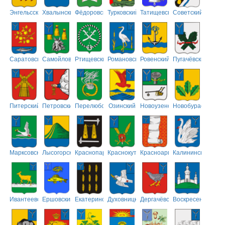
Энгельсский
Хвалынский
Фёдоровский
Турковский
Татищевский
Советский
Саратовский
Самойловский
Ртищевский
Романовский
Ровенский
Пугачёвский
Питерский
Петровский
Перелюбский
Озинский
Новоузенский
Новобурасский
Марксовский
Лысогорский
Краснопартизанский
Краснокутский
Красноармейский
Калининский
Ивантеевский
Ершовский
Екатериновский
Духовницкий
Дергачёвский
Воскресенский