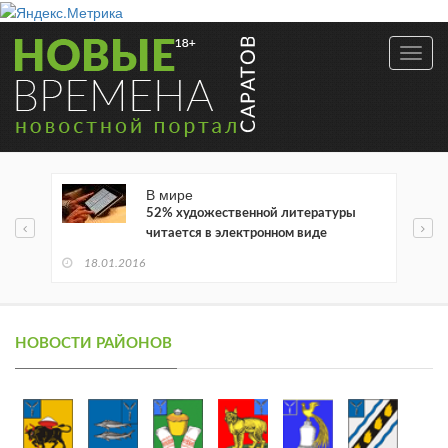
Toggl
navig
В мире
52% художественной литературы
читается в электронном виде
18.01.2016
НОВОСТИ РАЙОНОВ