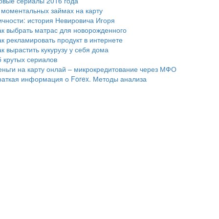
овые сериалы 2016 года
 моментальных займах на карту
ичности: история Невировича Игоря
ак выбрать матрас для новорожденного
ак рекламировать продукт в интернете
ак вырастить кукурузу у себя дома
5 крутых сериалов
еньги на карту онлай – микрокредитование через МФО
раткая информация о Forex. Методы анализа