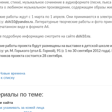
нение, стихи), музыкальное сочинение в аудиоформате (песня, пьеса и
та о любимом музыкальном произведении, содержащем образы жи
кие работы ждут с 1 марта по 1 апреля. Они принимаются в электр
су:
dshi10@yandex.ru
. Литературные творческие работы и фото при
ечатанном виде в формате А4.
е подробную информацию смотрите на сайте
dshi10.ru
.
ие работы проекта будут размещены на выставке в детской школе и
у: ул. М. Горького (угол Б. Горной), 91 (с 1 по 30 сентября 2012 года
тников проекта состоится 28 сентября.
Новые времена
 к списку
риалы по теме:
и сайта
ак ухаживать за кожей лица