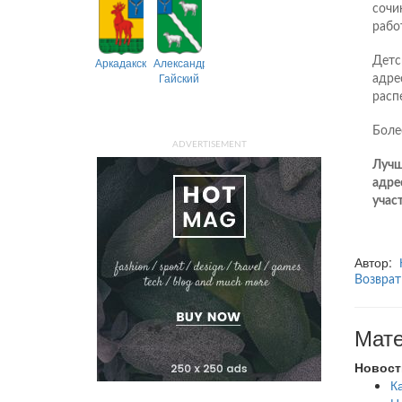
сочи
рабо
Детс
Аркадакский
Александрово-
Гайский
адре
расп
Боле
ADVERTISEMENT
Лучш
адрес
учас
Автор:
Возврат
Мате
Новост
К