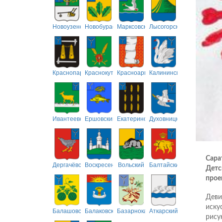
Новоузенский
Новобурасский
Марксовский
Лысогорский
Краснопартизанский
Краснокутский
Красноармейский
Калининский
Ивантеевский
Ершовский
Екатериновский
Духовницкий
Сара
Дергачёвский
Воскресенский
Вольский
Балтайский
Детс
прое
Деви
иску
Балашовский
Балаковский
Базарнокарабулакский
Аткарский
рисун