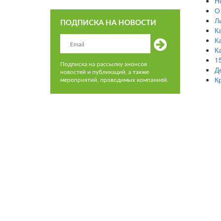
Н
О
Л
ПОДПИСКА НА НОВОСТИ
К
К
К
1
Подписка на рассылку анонсов
Д
новостей и публикаций, а также
К
мероприятий, проводимых компанией.