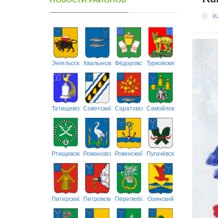
НОВОСТИ РАЙОНОВ
0
Энгельсский
Хвалынский
Фёдоровский
Турковский
Татищевский
Советский
Саратовский
Самойловский
Ртищевский
Романовский
Ровенский
Пугачёвский
Питерский
Петровский
Перелюбский
Озинский