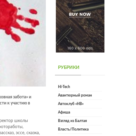
РУБРИКИ
Hi-Tech
Авантюрный роман
овная забота» и
ти к участию в
Автоклуб «НВ»
Афиша
иректор школы
Взгляд из Балтая
фотоработы,
Власть/Политика
ссказ, эссе, сказка,