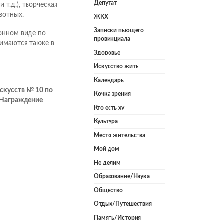
Депутат
 т.д.), творческая
вотных.
ЖКХ
Записки пьющего
онном виде по
провинциала
нимаются также в
Здоровье
Искусство жить
Календарь
скусств № 10 по
Кочка зрения
). Награждение
Кто есть ху
Культура
Место жительства
Мой дом
Не делим
Образование/Наука
Общество
Отдых/Путешествия
Память/История