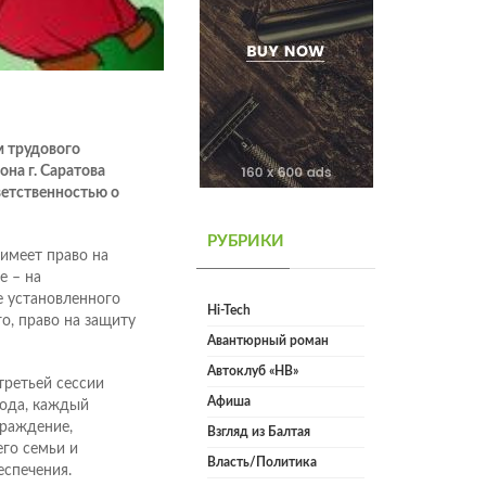
м трудового
она г. Саратова
ветственностью о
РУБРИКИ
 имеет право на
е – на
е установленного
Hi-Tech
о, право на защиту
Авантюрный роман
Автоклуб «НВ»
третьей сессии
Афиша
года, каждый
граждение,
Взгляд из Балтая
го семьи и
Власть/Политика
спечения.