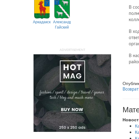
В со
полм
колл
Аркадакский
Александрово-
Гайский
В хо
отве
орга
ADVERTISEMENT
В на
райо
Опубли
Возврат
Мате
Новост
К
К
К