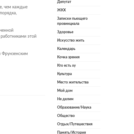
Депутат
же, чем каждые
ЖКХ
порядка,
Записки пьющего
провинциала
иченной
Здоровье
 работниками этой
Искусство жить
Календарь
я Фрунзенским
Кочка зрения
Кто есть ху
Культура
Место жительства
Мой дом
Не делим
Образование/Наука
Общество
Отдых/Путешествия
Память/История