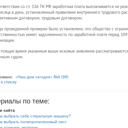
ответствии со ст. 136 ТК РФ заработная плата выплачивается не ре
есяца в день, установленный правилами внутреннего трудового рас
ективным договором, трудовым договором.
де проведенной проверки было установлено, что общество с огран
тственностью имеет задолженность по заработной плате перед 109
низации.
стоящее время указанные выше исковые заявления рассматриваютс
нным судом.
ковано:
«Наш дом сегодня» №4 (99)
 к списку
риалы по теме:
и сайта
ак выбрать себе стиральную машину?
ак выбрать полипропиленовый лист
ак отличить экоткани