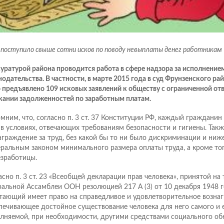
д поступило свыше сотни исков по поводу невыплаты денег работникам
уратурой района проводится работа в сфере надзора за исполнение
нодательства. В частности, в марте 2015 года в суд Фрунзенского рай
 предъявлено 109 исковых заявлений к обществу с ограниченной от
кании задолженностей по заработным платам.
мним, что, согласно п. 3 ст. 37 Конституции РФ, каждый гражданин
 в условиях, отвечающих требованиям безопасности и гигиены. Такж
аграждение за труд, без какой бы то ни было дискриминации и ниж
ральным законом минимального размера оплаты труда, а кроме тог
езработицы.
асно п. 3 ст. 23 «Всеобщей декларации прав человека», принятой на 
ральной Ассамблеи ООН резолюцией 217 А (3) от 10 декабря 1948 
тающий имеет право на справедливое и удовлетворительное возна
печивающее достойное существование человека для него самого и е
лняемой, при необходимости, другими средствами социального обе