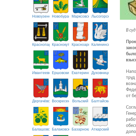
Новоузенский
Новобурасский
Марксовский
Лысогорский
В су
Прок
Краснопартизанский
Краснокутский
Красноармейский
Калининский
зако
было
взыс
Напо
Ивантеевский
Ершовский
Екатериновский
Духовницкий
труд
возн
Феде
от б
Дергачёвский
Воскресенский
Вольский
Балтайский
Согл
Гене
рабо
обес
Балашовский
Балаковский
Базарнокарабулакский
Аткарский
допо