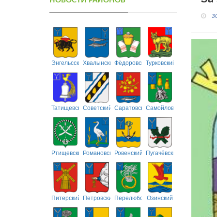
НОВОСТИ РАЙОНОВ
3
Энгельсский
Хвалынский
Фёдоровский
Турковский
Татищевский
Советский
Саратовский
Самойловский
Ртищевский
Романовский
Ровенский
Пугачёвский
Питерский
Петровский
Перелюбский
Озинский