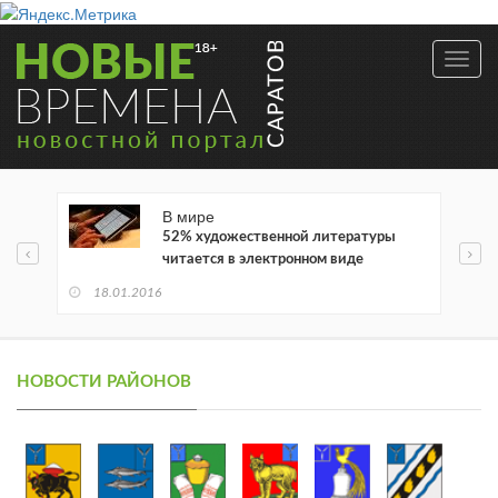
Toggl
navig
В мире
52% художественной литературы
читается в электронном виде
18.01.2016
НОВОСТИ РАЙОНОВ