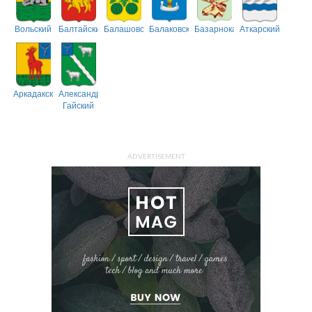
Вольский
Балтайский
Балашовский
Балаковский
Базарнокарабулакский
Аткарский
Аркадакский
Александрово-
Гайский
ADVERTISEMENT