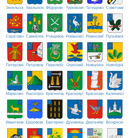
Энгельсский
Хвалынский
Фёдоровский
Турковский
Татищевский
Советский
Саратовский
Самойловский
Ртищевский
Романовский
Ровенский
Пугачёвский
Питерский
Петровский
Перелюбский
Озинский
Новоузенский
Новобурасский
Марксовский
Лысогорский
Краснопартизанский
Краснокутский
Красноармейский
Калининский
Ивантеевский
Ершовский
Екатериновский
Духовницкий
Дергачёвский
Воскресенский