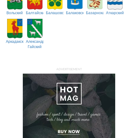
Вольский
Балтайский
Балашовский
Балаковский
Базарнокарабулакский
Аткарский
Аркадакский
Александрово-
Гайский
ADVERTISEMENT