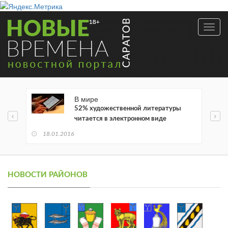
Toggl
navig
В мире
52% художественной литературы
читается в электронном виде
18.01.2016
НОВОСТИ РАЙОНОВ