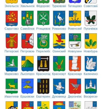
Энгельсский
Хвалынский
Фёдоровский
Турковский
Татищевский
Советский
Саратовский
Самойловский
Ртищевский
Романовский
Ровенский
Пугачёвский
Питерский
Петровский
Перелюбский
Озинский
Новоузенский
Новобурасский
Марксовский
Лысогорский
Краснопартизанский
Краснокутский
Красноармейский
Калининский
Ивантеевский
Ершовский
Екатериновский
Духовницкий
Дергачёвский
Воскресенский