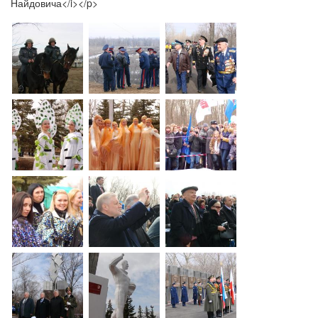
Найдовича</i></p>