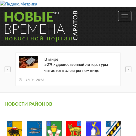
Toggl
navig
В мире
52% художественной литературы
читается в электронном виде
18.01.2016
НОВОСТИ РАЙОНОВ