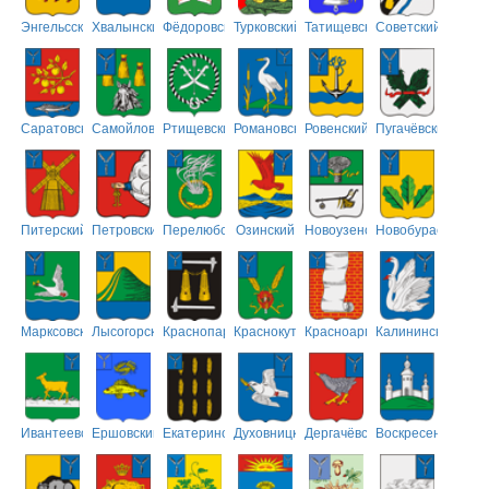
Энгельсский
Хвалынский
Фёдоровский
Турковский
Татищевский
Советский
Саратовский
Самойловский
Ртищевский
Романовский
Ровенский
Пугачёвский
Питерский
Петровский
Перелюбский
Озинский
Новоузенский
Новобурасский
Марксовский
Лысогорский
Краснопартизанский
Краснокутский
Красноармейский
Калининский
Ивантеевский
Ершовский
Екатериновский
Духовницкий
Дергачёвский
Воскресенский