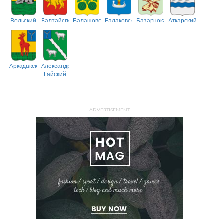
Вольский
Балтайский
Балашовский
Балаковский
Базарнокарабулакский
Аткарский
Аркадакский
Александрово-
Гайский
ADVERTISEMENT