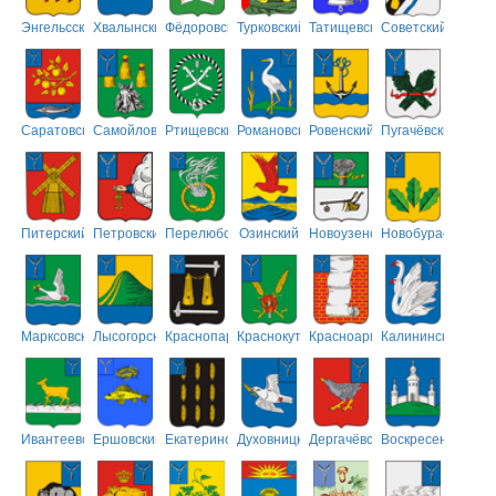
Энгельсский
Хвалынский
Фёдоровский
Турковский
Татищевский
Советский
Саратовский
Самойловский
Ртищевский
Романовский
Ровенский
Пугачёвский
Питерский
Петровский
Перелюбский
Озинский
Новоузенский
Новобурасский
Марксовский
Лысогорский
Краснопартизанский
Краснокутский
Красноармейский
Калининский
Ивантеевский
Ершовский
Екатериновский
Духовницкий
Дергачёвский
Воскресенский