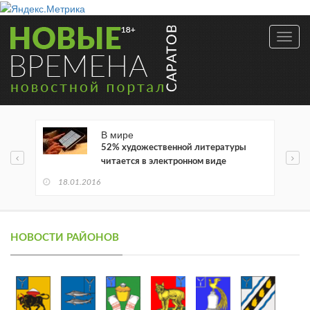
Toggl
navig
В мире
52% художественной литературы
читается в электронном виде
18.01.2016
НОВОСТИ РАЙОНОВ