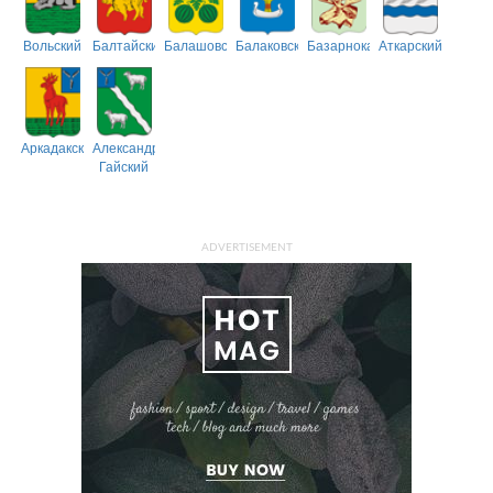
Вольский
Балтайский
Балашовский
Балаковский
Базарнокарабулакский
Аткарский
Аркадакский
Александрово-
Гайский
ADVERTISEMENT