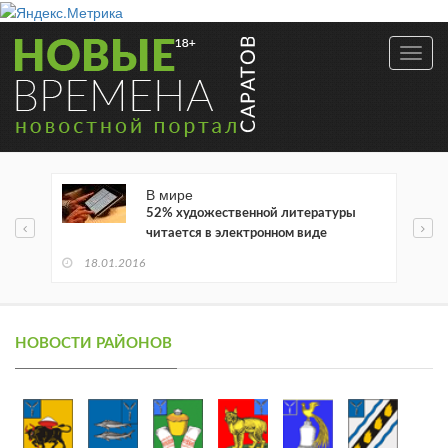
Toggl
navig
В мире
52% художественной литературы
читается в электронном виде
18.01.2016
НОВОСТИ РАЙОНОВ