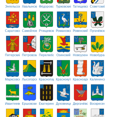
Энгельсский
Хвалынский
Фёдоровский
Турковский
Татищевский
Советский
Саратовский
Самойловский
Ртищевский
Романовский
Ровенский
Пугачёвский
Питерский
Петровский
Перелюбский
Озинский
Новоузенский
Новобурасский
Марксовский
Лысогорский
Краснопартизанский
Краснокутский
Красноармейский
Калининский
Ивантеевский
Ершовский
Екатериновский
Духовницкий
Дергачёвский
Воскресенский