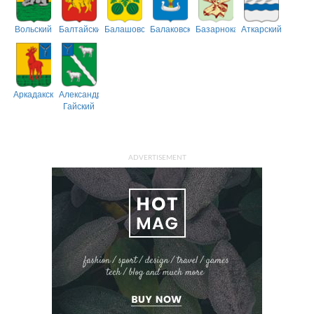
Вольский
Балтайский
Балашовский
Балаковский
Базарнокарабулакский
Аткарский
Аркадакский
Александрово-
Гайский
ADVERTISEMENT