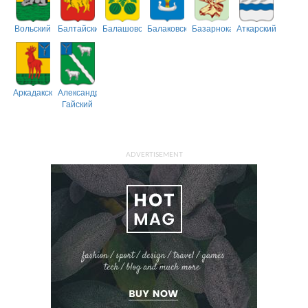
Вольский
Балтайский
Балашовский
Балаковский
Базарнокарабулакский
Аткарский
Аркадакский
Александрово-
Гайский
ADVERTISEMENT