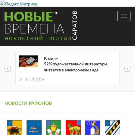
Toggl
navig
В мире
52% художественной литературы
читается в электронном виде
18.01.2016
НОВОСТИ РАЙОНОВ