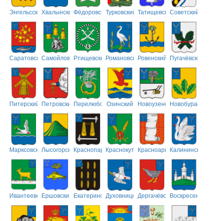
Энгельсский
Хвалынский
Фёдоровский
Турковский
Татищевский
Советский
Саратовский
Самойловский
Ртищевский
Романовский
Ровенский
Пугачёвский
Питерский
Петровский
Перелюбский
Озинский
Новоузенский
Новобурасский
Марксовский
Лысогорский
Краснопартизанский
Краснокутский
Красноармейский
Калининский
Ивантеевский
Ершовский
Екатериновский
Духовницкий
Дергачёвский
Воскресенский