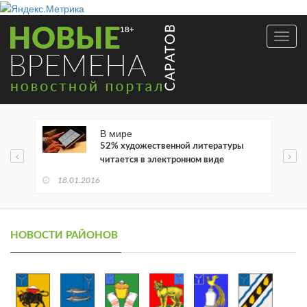
Toggl
navig
В мире
52% художественной литературы
читается в электронном виде
18.01.2016
НОВОСТИ РАЙОНОВ