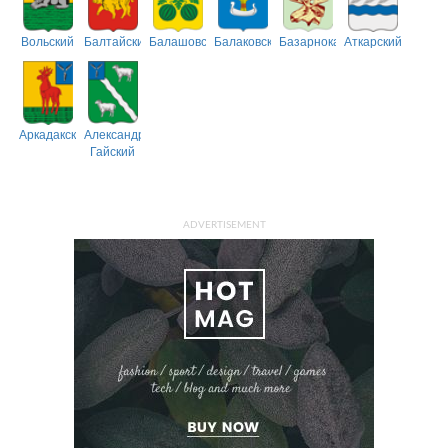
Вольский
Балтайский
Балашовский
Балаковский
Базарнокарабулакский
Аткарский
Аркадакский
Александрово-
Гайский
ADVERTISEMENT