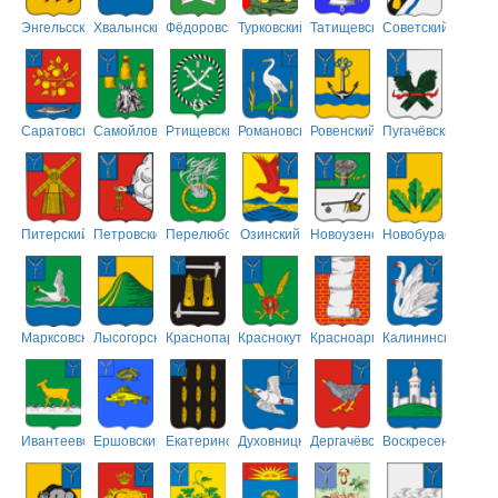
Энгельсский
Хвалынский
Фёдоровский
Турковский
Татищевский
Советский
Саратовский
Самойловский
Ртищевский
Романовский
Ровенский
Пугачёвский
Питерский
Петровский
Перелюбский
Озинский
Новоузенский
Новобурасский
Марксовский
Лысогорский
Краснопартизанский
Краснокутский
Красноармейский
Калининский
Ивантеевский
Ершовский
Екатериновский
Духовницкий
Дергачёвский
Воскресенский