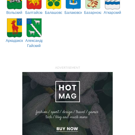
Вольский
Балтайский
Балашовский
Балаковский
Базарнокарабулакский
Аткарский
Аркадакский
Александрово-
Гайский
ADVERTISEMENT