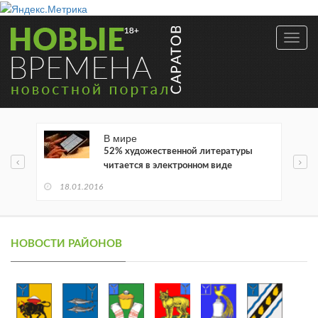
Toggl
navig
В мире
52% художественной литературы
читается в электронном виде
18.01.2016
НОВОСТИ РАЙОНОВ