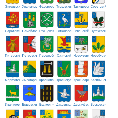
Энгельсский
Хвалынский
Фёдоровский
Турковский
Татищевский
Советский
Саратовский
Самойловский
Ртищевский
Романовский
Ровенский
Пугачёвский
Питерский
Петровский
Перелюбский
Озинский
Новоузенский
Новобурасский
Марксовский
Лысогорский
Краснопартизанский
Краснокутский
Красноармейский
Калининский
Ивантеевский
Ершовский
Екатериновский
Духовницкий
Дергачёвский
Воскресенский