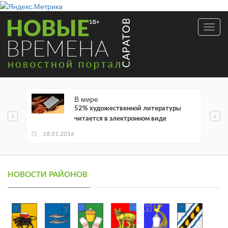
Toggl
navig
В мире
52% художественной литературы
читается в электронном виде
18.01.2016
НОВОСТИ РАЙОНОВ