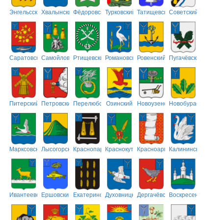
Энгельсский
Хвалынский
Фёдоровский
Турковский
Татищевский
Советский
Саратовский
Самойловский
Ртищевский
Романовский
Ровенский
Пугачёвский
Питерский
Петровский
Перелюбский
Озинский
Новоузенский
Новобурасский
Марксовский
Лысогорский
Краснопартизанский
Краснокутский
Красноармейский
Калининский
Ивантеевский
Ершовский
Екатериновский
Духовницкий
Дергачёвский
Воскресенский