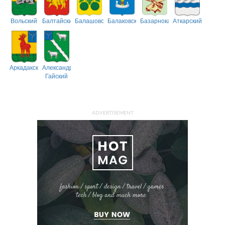
Вольский
Балтайский
Балашовский
Балаковский
Базарнокарабулакский
Аткарский
Аркадакский
Александрово-
Гайский
ADVERTISEMENT