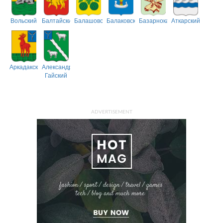
Вольский
Балтайский
Балашовский
Балаковский
Базарнокарабулакский
Аткарский
Аркадакский
Александрово-
Гайский
ADVERTISEMENT