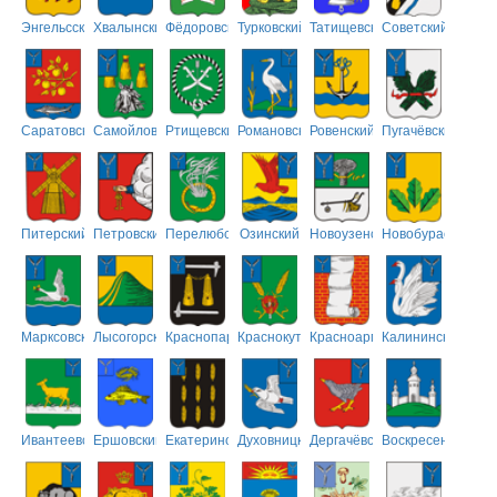
Энгельсский
Хвалынский
Фёдоровский
Турковский
Татищевский
Советский
Саратовский
Самойловский
Ртищевский
Романовский
Ровенский
Пугачёвский
Питерский
Петровский
Перелюбский
Озинский
Новоузенский
Новобурасский
Марксовский
Лысогорский
Краснопартизанский
Краснокутский
Красноармейский
Калининский
Ивантеевский
Ершовский
Екатериновский
Духовницкий
Дергачёвский
Воскресенский