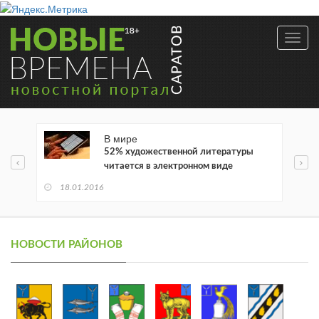
Toggl
navig
В мире
52% художественной литературы
читается в электронном виде
18.01.2016
НОВОСТИ РАЙОНОВ