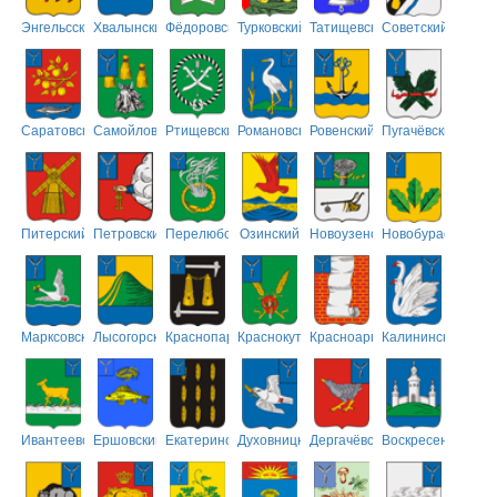
Энгельсский
Хвалынский
Фёдоровский
Турковский
Татищевский
Советский
Саратовский
Самойловский
Ртищевский
Романовский
Ровенский
Пугачёвский
Питерский
Петровский
Перелюбский
Озинский
Новоузенский
Новобурасский
Марксовский
Лысогорский
Краснопартизанский
Краснокутский
Красноармейский
Калининский
Ивантеевский
Ершовский
Екатериновский
Духовницкий
Дергачёвский
Воскресенский