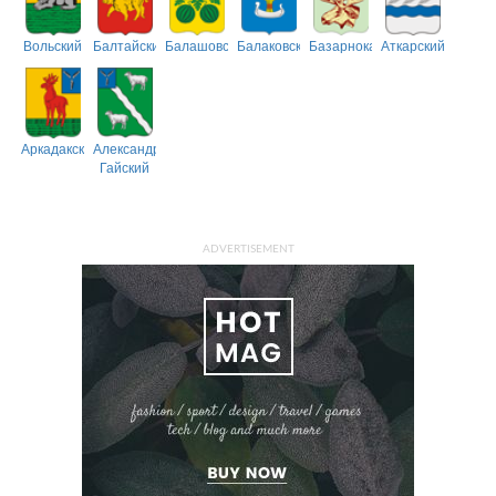
Вольский
Балтайский
Балашовский
Балаковский
Базарнокарабулакский
Аткарский
Аркадакский
Александрово-
Гайский
ADVERTISEMENT