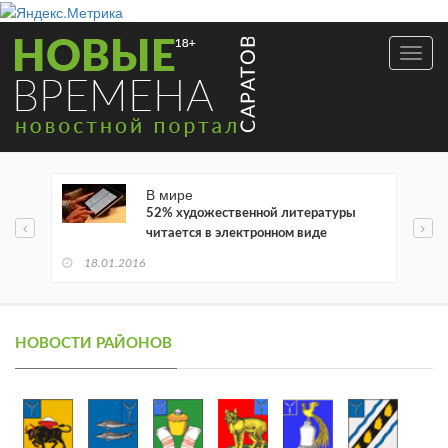
Toggl
navig
В мире
52% художественной литературы
читается в электронном виде
18.01.2016
НОВОСТИ РАЙОНОВ