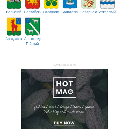
Вольский
Балтайский
Балашовский
Балаковский
Базарнокарабулакский
Аткарский
Аркадакский
Александрово-
Гайский
ADVERTISEMENT