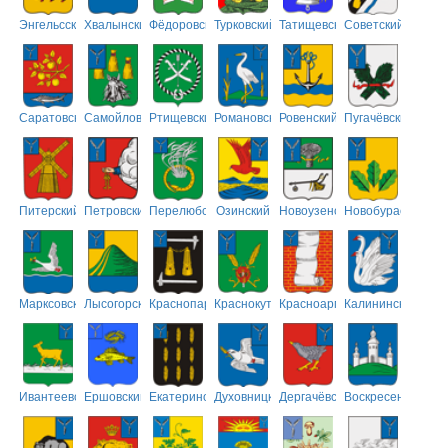
Энгельсский
Хвалынский
Фёдоровский
Турковский
Татищевский
Советский
Саратовский
Самойловский
Ртищевский
Романовский
Ровенский
Пугачёвский
Питерский
Петровский
Перелюбский
Озинский
Новоузенский
Новобурасский
Марксовский
Лысогорский
Краснопартизанский
Краснокутский
Красноармейский
Калининский
Ивантеевский
Ершовский
Екатериновский
Духовницкий
Дергачёвский
Воскресенский