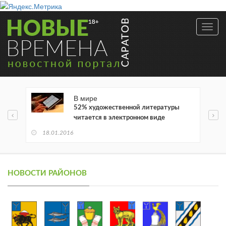
Toggl
navig
В мире
52% художественной литературы
читается в электронном виде
18.01.2016
НОВОСТИ РАЙОНОВ