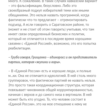
много. К сожалению. В таких случаях кавказский вариант
– это фальсификации, безусловно. Либо это
своеобразный подкуп избирателей теми или иными
обещаниями. Это нельзя назвать программой, когда
фактически что-то предлагают – отремонтировать
подъезд. А если говорить о Саратовском районе, то
(может и не стоит об этом говорить) учитывая, что там
имеет связи определенный бизнесмен и политик,
который не отличается в последнее время хорошими
связями с «Единой Россией», возможно, это его попытка
реабилитации.
– Грубо говоря, Грищенко – единоросс и он представитель
партии, которая «жулики и воры».
– В «Единой России» есть и хорошие люди, и полные
м...ки. Она не отличается идеологией. В ней столь много
группировок, что фактически партией ее назвать нельзя.
Это просто такая координационная структура, которая
повязывает чиновников общей коррумпированностью,
начиная с верхов и до самого низа в вертикали. В ней
может быть кто угодно. То, что человек состоит в
«Единой России», это на мое отношение к нему не