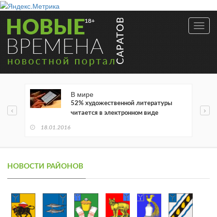
Toggl
navig
В мире
52% художественной литературы
читается в электронном виде
18.01.2016
НОВОСТИ РАЙОНОВ