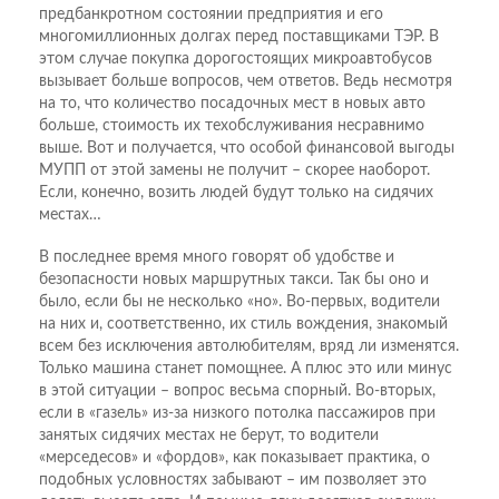
предбанкротном состоянии предприятия и его
многомиллионных долгах перед поставщиками ТЭР. В
этом случае покупка дорогостоящих микроавтобусов
вызывает больше вопросов, чем ответов. Ведь несмотря
на то, что количество посадочных мест в новых авто
больше, стоимость их техобслуживания несравнимо
выше. Вот и получается, что особой финансовой выгоды
МУПП от этой замены не получит – скорее наоборот.
Если, конечно, возить людей будут только на сидячих
местах…
В последнее время много говорят об удобстве и
безопасности новых маршрутных такси. Так бы оно и
было, если бы не несколько «но». Во-первых, водители
на них и, соответственно, их стиль вождения, знакомый
всем без исключения автолюбителям, вряд ли изменятся.
Только машина станет помощнее. А плюс это или минус
в этой ситуации – вопрос весьма спорный. Во-вторых,
если в «газель» из-за низкого потолка пассажиров при
занятых сидячих местах не берут, то водители
«мерседесов» и «фордов», как показывает практика, о
подобных условностях забывают – им позволяет это