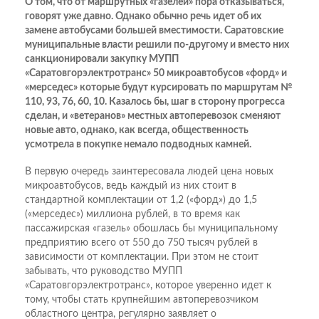
О том, что от маршрутных «газелей» пора отказываться,
говорят уже давно. Однако обычно речь идет об их
замене автобусами большей вместимости. Саратовские
муниципальные власти решили по-другому и вместо них
санкционировали закупку МУПП
«Саратовгорэлектротранс» 50 микроавтобусов «форд» и
«мерседес» которые будут курсировать по маршрутам №
110, 93, 76, 60, 10. Казалось бы, шаг в сторону прогресса
сделан, и «ветеранов» местных автоперевозок сменяют
новые авто, однако, как всегда, общественность
усмотрела в покупке немало подводных камней.
В первую очередь заинтересовала людей цена новых
микроавтобусов, ведь каждый из них стоит в
стандартной комплектации от 1,2 («форд») до 1,5
(«мерседес») миллиона рублей, в то время как
пассажирская «газель» обошлась бы муниципальному
предприятию всего от 550 до 750 тысяч рублей в
зависимости от комплектации. При этом не стоит
забывать, что руководство МУПП
«Саратовгорэлектротранс», которое уверенно идет к
тому, чтобы стать крупнейшим автоперевозчиком
областного центра, регулярно заявляет о