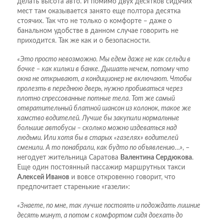
делать высота авто. И помимо двух десятков сидячих
мест там оказывается занято еще полтора десятка
стоячих. Так что не только о комфорте – даже о
банальном удобстве в данном случае говорить не
приходится. Так же как и о безопасности.
«Это просто невозможно. Мы едем даже не как сельди в
бочке – как кильки в банке. Дышать нечем, потому что
окна не открывают, а кондиционер не включают. Чтобы
пролезть в переднюю дверь, нужно пробиваться через
плотно спрессованные потные тела. Тот же самый
отвратительный блатной шансон из колонок, такое же
хамство водителей. Лучше бы закупили нормальные
большие автобусы – сколько можно издеваться над
людьми. Или хотя бы в старых «газелях» водителей
сменили. А то понабрали, как будто по объявлению…»,
–
негодует жительница Саратова
Валентина Сердюкова
.
Еще один постоянный пассажир маршрутных такси
Алексей Иванов
и вовсе откровенно говорит, что
предпочитает старенькие «газели»:
«Знаете, по мне, так лучше постоять и подождать лишние
десять минут, а потом с комфортом сидя доехать до