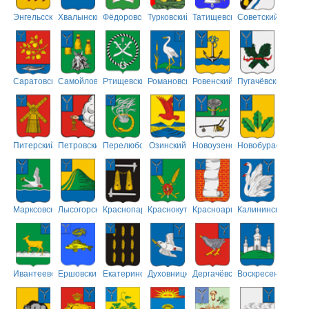
Энгельсский
Хвалынский
Фёдоровский
Турковский
Татищевский
Советский
Саратовский
Самойловский
Ртищевский
Романовский
Ровенский
Пугачёвский
Питерский
Петровский
Перелюбский
Озинский
Новоузенский
Новобурасский
Марксовский
Лысогорский
Краснопартизанский
Краснокутский
Красноармейский
Калининский
Ивантеевский
Ершовский
Екатериновский
Духовницкий
Дергачёвский
Воскресенский