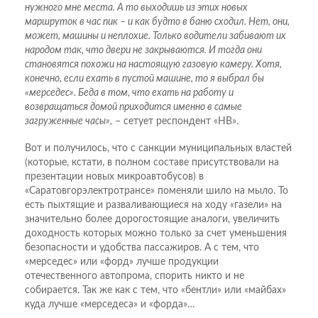
нужного мне места. А то выходишь из этих новых
маршруток в час пик – и как будто в баню сходил. Нет, они,
может, машины и неплохие. Только водители забивают их
народом так, что двери не закрываются. И тогда они
становятся похожи на настоящую газовую камеру. Хотя,
конечно, если ехать в пустой машине, то я выбрал бы
«мерседес». Беда в том, что ехать на работу и
возвращаться домой приходится именно в самые
загруженные часы»,
– сетует респондент «НВ».
Вот и получилось, что с санкции муниципальных властей
(которые, кстати, в полном составе присутствовали на
презентации новых микроавтобусов) в
«Саратовгорэлектротрансе» поменяли шило на мыло. То
есть пыхтящие и разваливающиеся на ходу «газели» на
значительно более дорогостоящие аналоги, увеличить
доходность которых можно только за счет уменьшения
безопасности и удобства пассажиров. А с тем, что
«мерседес» или «форд» лучше продукции
отечественного автопрома, спорить никто и не
собирается. Так же как с тем, что «бентли» или «майбах»
куда лучше «мерседеса» и «форда»…