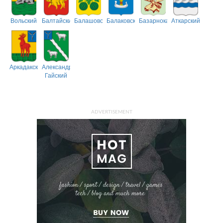
Вольский
Балтайский
Балашовский
Балаковский
Базарнокарабулакский
Аткарский
Аркадакский
Александрово-
Гайский
ADVERTISEMENT