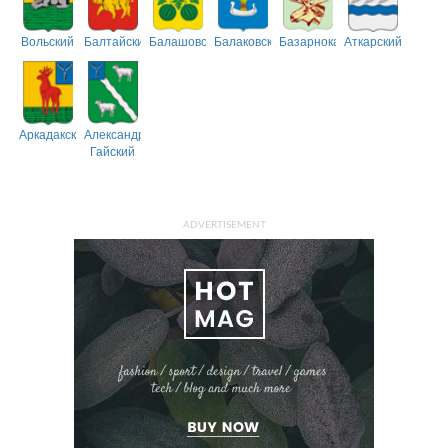
Вольский
Балтайский
Балашовский
Балаковский
Базарнокарабулакский
Аткарский
Аркадакский
Александрово-
Гайский
ADVERTISEMENT