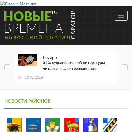
Toggl
navig
В мире
52% художественной литературы
читается в электронном виде
18.01.2016
НОВОСТИ РАЙОНОВ