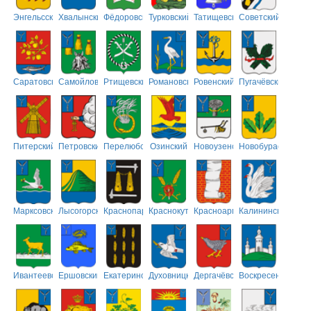
Энгельсский
Хвалынский
Фёдоровский
Турковский
Татищевский
Советский
Саратовский
Самойловский
Ртищевский
Романовский
Ровенский
Пугачёвский
Питерский
Петровский
Перелюбский
Озинский
Новоузенский
Новобурасский
Марксовский
Лысогорский
Краснопартизанский
Краснокутский
Красноармейский
Калининский
Ивантеевский
Ершовский
Екатериновский
Духовницкий
Дергачёвский
Воскресенский