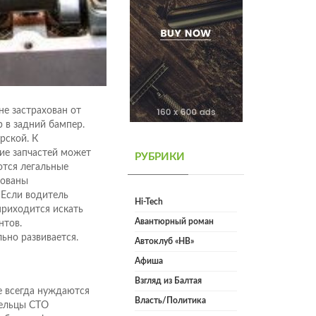
не застрахован от
р в задний бампер.
рской. К
ие запчастей может
РУБРИКИ
ются легальные
зованы
 Если водитель
Hi-Tech
приходится искать
Авантюрный роман
нтов.
ьно развивается.
Автоклуб «НВ»
Афиша
Взгляд из Балтая
е всегда нуждаются
Власть/Политика
дельцы СТО