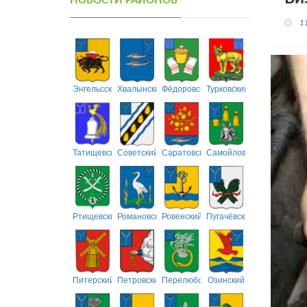
НОВОСТИ РАЙОНОВ
1
Энгельсский
Хвалынский
Фёдоровский
Турковский
Татищевский
Советский
Саратовский
Самойловский
Ртищевский
Романовский
Ровенский
Пугачёвский
Питерский
Петровский
Перелюбский
Озинский