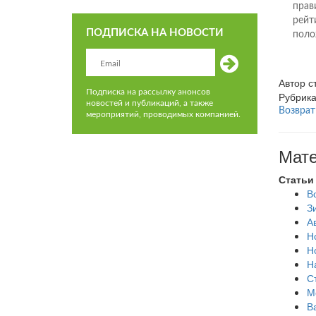
прав
рейт
ПОДПИСКА НА НОВОСТИ
поло
Автор 
Подписка на рассылку анонсов
Рубрик
новостей и публикаций, а также
Возврат
мероприятий, проводимых компанией.
Мате
Статьи
В
З
А
Н
Н
Н
С
М
В