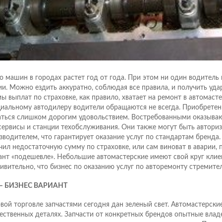
о машин в городах растет год от года. При этом ни один водитель 
ии. Можно ездить аккуратно, соблюдая все правила, и получить уда
ы выплат по страховке, как правило, хватает на ремонт в автомасте
иальному автодилеру водители обращаются не всегда. Приобретен
аться слишком дорогим удовольствием. Востребованными оказыва
сервисы и станции техобслуживания. Они также могут быть автори
зводителем, что гарантирует оказание услуг по стандартам бренда.
чил недостаточную сумму по страховке, или сам виноват в аварии, 
ант «подешевле». Небольшие автомастерские имеют свой круг клие
ивительно, что бизнес по оказанию услуг по авторемонту стремител
 – БИЗНЕС ВАРИАНТ
вой торговле запчастями сегодня дан зеленый свет. Автомастерски
чественных деталях. Запчасти от конкретных брендов опытные вла