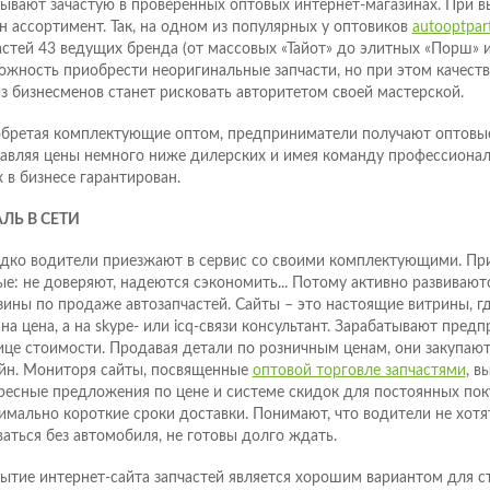
зывают зачастую в проверенных оптовых интернет-магазинах. При 
н ассортимент. Так, на одном из популярных у оптовиков
autooptpart
астей 43 ведущих бренда (от массовых «Тайот» до элитных «Порш» и 
ожность приобрести неоригинальные запчасти, но при этом качеств
из бизнесменов станет рисковать авторитетом своей мастерской.
бретая комплектующие оптом, предприниматели получают оптовые
авляя цены немного ниже дилерских и имея команду профессионал
х в бизнесе гарантирован.
ЛЬ В СЕТИ
дко водители приезжают в сервис со своими комплектующими. Пр
ые: не доверяют, надеются сэкономить... Потому активно развивают
зины по продаже автозапчастей. Сайты – это настоящие витрины, г
ана цена, а на skype- или icq-связи консультант. Зарабатывают пред
ице стоимости. Продавая детали по розничным ценам, они закупают
йн. Мониторя сайты, посвященные
оптовой торговле запчастями
, в
ресные предложения по цене и системе скидок для постоянных поку
имально короткие сроки доставки. Понимают, что водители не хотя
ваться без автомобиля, не готовы долго ждать.
ытие интернет-сайта запчастей является хорошим вариантом для с