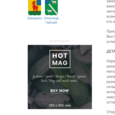
зака
важе
запч
возм
Аркадакский
Александрово-
кто 
Гайский
Прио
Выст
успе
ADVERTISEMENT
ДЕТА
Нере
разн
мага
указ
разн
онла
инте
макс
оста
Откр