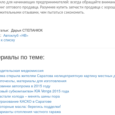
ило для начинающих предпринимателей: всегда обращайте внимани
инг оптового продавца. Разумнее купить запчасти продавца с хоро
жительными отзывами, чем пытаться сэкономить.
статьи: Дарья СТЕПАНЮК
а:
Автоклуб «НВ»
 к списку
риалы по теме:
одительская медкомиссия
има открыла жителям Саратова нелицеприятную картину местных 
вточехлы, материалы для изготовления
овинки автопрома в 2015 году
овый субкомпактвэн KIA Venga 2015 года
астали холода – менять шины пора
трахование КАСКО в Саратове
оторные масла: берегись подделки!
арианты отопления частного гаража