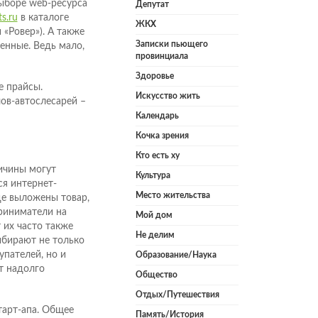
выборе web-ресурса
Депутат
s.ru
в каталоге
ЖКХ
«Ровер»). А также
Записки пьющего
енные. Ведь мало,
провинциала
Здоровье
 прайсы.
Искусство жить
ов-автослесарей –
Календарь
Кочка зрения
Кто есть ху
ичины могут
Культура
ся интернет-
Место жительства
де выложены товар,
приниматели на
Мой дом
 их часто также
Не делим
ыбирают не только
пателей, но и
Образование/Наука
т надолго
Общество
Отдых/Путешествия
тарт-апа. Общее
Память/История