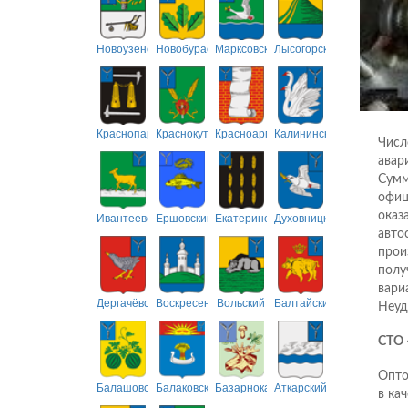
Новоузенский
Новобурасский
Марксовский
Лысогорский
Краснопартизанский
Краснокутский
Красноармейский
Калининский
Числ
авар
Сумм
офиц
оказ
Ивантеевский
Ершовский
Екатериновский
Духовницкий
авто
прои
полу
вари
Дергачёвский
Воскресенский
Вольский
Балтайский
Неуд
СТО
Опто
Балашовский
Балаковский
Базарнокарабулакский
Аткарский
в ка