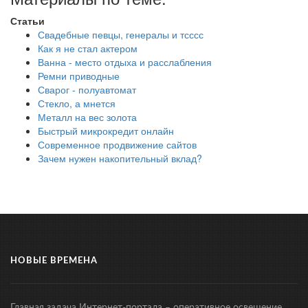
Статьи
Свадебные певцы, генералы и тсссс
Как я не стал актером
Ванна - место отдыха и расслабления
Ремни приводные
Сварог - полуавтомат
Стекло, а мнется
Металл на вес золота
Быстрый микрокредит онлайн
Современное продвижение сайтов
Зачем нужен накопительный вклад?
НОВЫЕ ВРЕМЕНА
Главная задача Интернет-портала – оперативное освещение