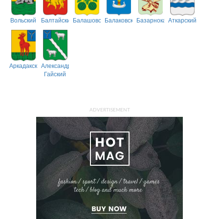
Вольский
Балтайский
Балашовский
Балаковский
Базарнокарабулакский
Аткарский
Аркадакский
Александрово-
Гайский
ADVERTISEMENT