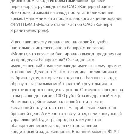
директором завода
Игорем Гоминовым
провели
переговоры с руководством ОАО «Концерн «Гранит-
Электрон», и заказы на завод поступят в ближайшее
время. (Напомним, что после планового акционирования
ФГУП ПЭМЗ «Молот» станет частью ОАО «Концерн
«Гранит-Электрон»).
И все-таки почему управление налоговой службы
настолько заинтересовано в банкротстве завода
«Молот», что всячески блокировало выход предприятия
из процедуры банкротства? Очевидно, что
имущественный комплекс завода имеет к этому прямое
отношение. Дело в том, что гостиница, поликлиника и
фабрика-кухня, которые находятся на балансе завода,
образуют так называемый «золотой треугольник», в
центре которого находится рынок. Стоимость аренды на
этом рынке достигает 1000 рублей за квадратный метр.
Возможно, действиями налоговой стоит некто,
желающий получить это весьма прибыльное место по
бросовой цене. А именно это случится, если конкурсный
управляющий будет распродавать имущество
обанкротившегося завода в счет погашения
кредиторской задолженности. В данный момент ФГУП