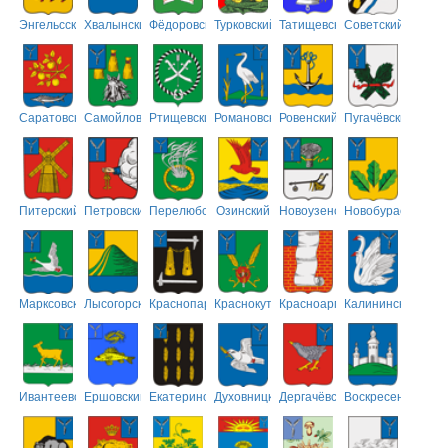
Энгельсский
Хвалынский
Фёдоровский
Турковский
Татищевский
Советский
Саратовский
Самойловский
Ртищевский
Романовский
Ровенский
Пугачёвский
Питерский
Петровский
Перелюбский
Озинский
Новоузенский
Новобурасский
Марксовский
Лысогорский
Краснопартизанский
Краснокутский
Красноармейский
Калининский
Ивантеевский
Ершовский
Екатериновский
Духовницкий
Дергачёвский
Воскресенский