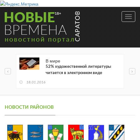
Toggl
navig
В мире
52% художественной литературы
читается в электронном виде
18.01.2016
НОВОСТИ РАЙОНОВ