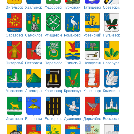
Энгельсский
Хвалынский
Фёдоровский
Турковский
Татищевский
Советский
Саратовский
Самойловский
Ртищевский
Романовский
Ровенский
Пугачёвский
Питерский
Петровский
Перелюбский
Озинский
Новоузенский
Новобурасский
Марксовский
Лысогорский
Краснопартизанский
Краснокутский
Красноармейский
Калининский
Ивантеевский
Ершовский
Екатериновский
Духовницкий
Дергачёвский
Воскресенский