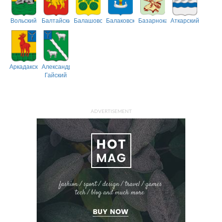
Вольский
Балтайский
Балашовский
Балаковский
Базарнокарабулакский
Аткарский
Аркадакский
Александрово-
Гайский
ADVERTISEMENT