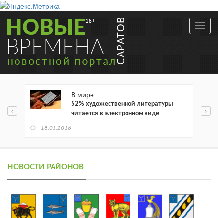
Toggl
navig
В мире
52% художественной литературы
читается в электронном виде
18.01.2016
НОВОСТИ РАЙОНОВ