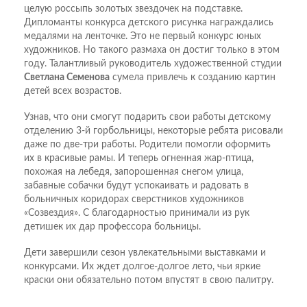
целую россыпь золотых звездочек на подставке.
Дипломанты конкурса детского рисунка награждались
медалями на ленточке. Это не первый конкурс юных
художников. Но такого размаха он достиг только в этом
году. Талантливый руководитель художественной студии
Светлана Семенова
сумела привлечь к созданию картин
детей всех возрастов.
Узнав, что они смогут подарить свои работы детскому
отделению 3-й горбольницы, некоторые ребята рисовали
даже по две-три работы. Родители помогли оформить
их в красивые рамы. И теперь огненная жар-птица,
похожая на лебедя, запорошенная снегом улица,
забавные собачки будут успокаивать и радовать в
больничных коридорах сверстников художников
«Созвездия». С благодарностью принимали из рук
детишек их дар профессора больницы.
Дети завершили сезон увлекательными выставками и
конкурсами. Их ждет долгое-долгое лето, чьи яркие
краски они обязательно потом впустят в свою палитру.