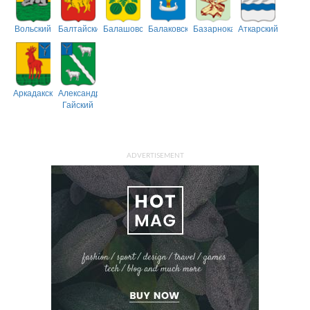
Вольский
Балтайский
Балашовский
Балаковский
Базарнокарабулакский
Аткарский
Аркадакский
Александрово-
Гайский
ADVERTISEMENT