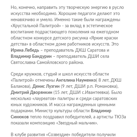
Но, конечно, направить эту творческую энергию в русло
искусства необходимо. Хорошие педагоги делают это
ненавязчиво и умело. Именно такие были награждены
«Хрустальной Палитрой» - за вклад в эстетическое
воспитание подрастающего поколения на ежегодном
областном конкурсе детского рисунка «Яркие краски
детства» в областном доме работников искусств. Это
Ирина Лебедь
– преподаватель ДХШ Саратова и
Владимир Бандурин
– преподаватель ДШИ села
Святославка Самойловского района.
Среди кружков, студий и школ искусств области
«Палитрой» отмечены
Ангелина Науменко
( 8 лет, ДХШ
Балакова),
Денис Лузгин
(9 лет, ДШИ р.п. Романовка),
Дмитрий Дворянкин
(15 лет, ДШИ с.Ивантеевка). Было
несколько «лауреатов» палитры и среди саратовских
юных художников. И масса награжденных ценными
подарками. Министр культуры области
Владимир
Синюков
тепло поздравил победителей, а артисты ТЮЗа
показали композицию «Звездный мальчик».
В клубе развития «Созвездие» победители получили