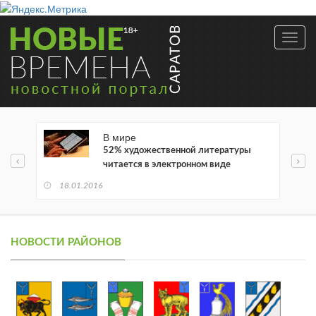
Toggl
navig
В мире
52% художественной литературы
читается в электронном виде
18.01.2016
НОВОСТИ РАЙОНОВ