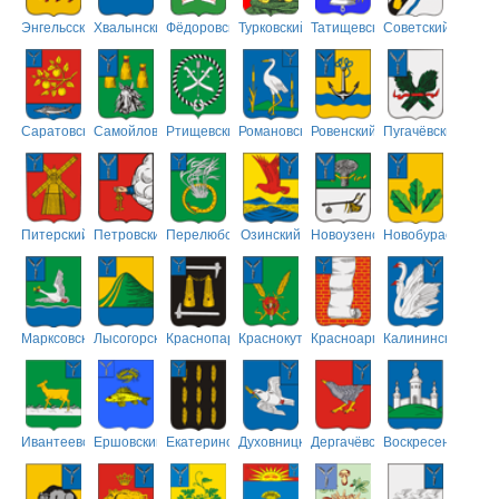
Энгельсский
Хвалынский
Фёдоровский
Турковский
Татищевский
Советский
Саратовский
Самойловский
Ртищевский
Романовский
Ровенский
Пугачёвский
Питерский
Петровский
Перелюбский
Озинский
Новоузенский
Новобурасский
Марксовский
Лысогорский
Краснопартизанский
Краснокутский
Красноармейский
Калининский
Ивантеевский
Ершовский
Екатериновский
Духовницкий
Дергачёвский
Воскресенский