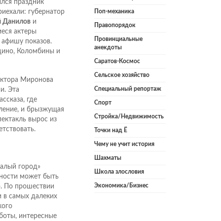
ился праздник
риехали: губернатор
Поп-механика
й Данилов
и
Правопорядок
иеся актеры
Провинциальные
 афишу показов.
анекдоты
дино, Коломбины и
Саратов-Космос
Сельское хозяйство
ектора Миронова
Специальный репортаж
и. Эта
ссказа, где
Спорт
ление, и брызжущая
Стройка/Недвижимость
пектакль вырос из
етствовать.
Точки над Ё
Чему не учит история
Шахматы
малый город»
Школа злословия
ьности может быть
Экономика/Бизнес
о. По прошествии
и в самых далеких
кого
аботы, интересные