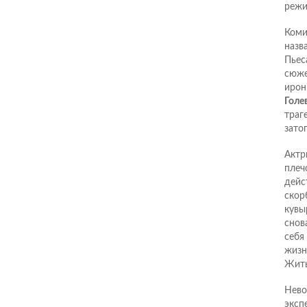
режи
Коми
назв
Пье
сюже
ирон
Голе
траг
зато
Актр
плеч
дейс
скор
кувы
снов
себя
жизн
Жить
Нево
эксп