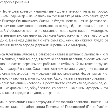
ссерские решения.
-Пермяцкий краевой национальный драматический театр из город
анием Кудымкар – не новичок на фестивалях различного ранга, удос
са
Виктора Ольшанского
«Зимы не будет», показанная на фестивале,
тным посылом (кошки понимают язык людей, а те кошачий – нет), 
ией. Лобовое ее прочтение оставляет лишь один пласт – мелодрам
ва
, невероятно органичная, без малейшего нажима играет настоящ
едию. Ей некуда деваться с четырьмя кошками, но кажется, будто ре
плении целого города (вариант «Прощания с Матерой»).
иса
Алевтина Власова
, в байковом халате и штанах с лампасами, с 
о мешком, сгибаясь под тяжестью солений-варений, вносит комичес
тво, но слегка пережимает, работая на публику. Коты тоже погруж
бь – каждый в свою. Оживляют картину печали и увядания жизни и
ркание (по акробатике – отдельный постановщик). Но, отпрыгав и о
а ноют «такими злыми голосами». Одноглазый старательно хрипит, 
 «приблатненный» говорок. Пространство спектакля одномерное, у
и – искромсанное, обрубленное, со всепроникающим мусором и пу
 в таком городе и трудно, и страшно.
льно вспомнился наш остроумный тюзовский спектакль, показанны
ериментальной лаборатории
Екатериной Гороховской
(Петербург) и