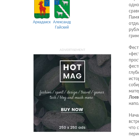
одно
срав
Памя
Аркадакский
Александрово-
отде
Гайский
рубл
грим
Фест
ADVERTISEMENT
«фес
прос
фест
глуб
исто
соби
мате
Лоев
напо
Нача
встр
что 
пери