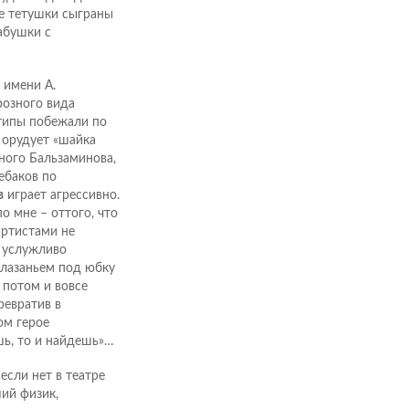
ые тетушки сыграны
абушки с
 имени А.
розного вида
 типы побежали по
е орудует «шайка
ного Бальзаминова,
Чебаков по
в
играет агрессивно.
о мне – оттого, что
артистами не
, услужливо
 лазаньем под юбку
 потом и вовсе
ревратив в
ом герое
шь, то и найдешь»…
если нет в театре
ий физик,