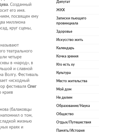
Депутат
дева
. Созданный
ЖКХ
осит его имя.
нием, посвящен ему
Записки пьющего
два миллиона
провинциала
сад, круг сцены,
Здоровье
Искусство жить
 называют
Календарь
ого театрального
Кочка зрения
шли четыре
квы в «народ», в
Кто есть ху
ольшой и славной
Культура
на Волгу. Фестиваль
ивает «исходный
Место жительства
ктор фестиваля
Олег
Мой дом
о краев
Не делим
Образование/Наука
нова (балаковцы
Общество
 напомнил о том,
есладкой жизнью
Отдых/Путешествия
дных краях и
Память/История