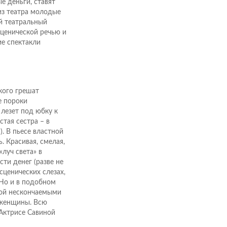
е деньги, ставят
из театра молодые
ой театральный
сценической речью и
е спектакли
кого грешат
е пороки
 лезет под юбку к
стая сестра – в
. В пьесе властной
 Красивая, смелая,
луч света» в
ти денег (разве не
сценических слезах,
 Но и в подобном
ной нескончаемыми
 женщины. Всю
 Актрисе Савиной