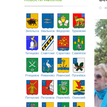
НОВОСТИ РАЙОНОВ
1
Энгельсский
Хвалынский
Фёдоровский
Турковский
Татищевский
Советский
Саратовский
Самойловский
Ртищевский
Романовский
Ровенский
Пугачёвский
Питерский
Петровский
Перелюбский
Озинский