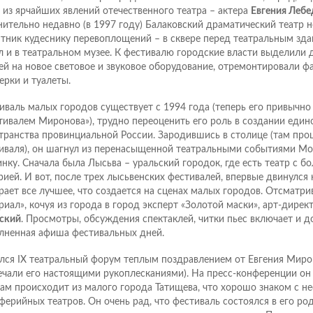
 из ярчайших явлений отечественного театра – актера
Евгения Лебе
нительно недавно (в 1997 году) Балаковский драматический театр н
тник кудеснику перевоплощений – в сквере перед театральным зда
л и в театральном музее. К фестивалю городские власти выделили 
ей на новое световое и звуковое оборудование, отремонтировали фа
ерки и туалеты.
иваль малых городов существует с 1994 года (теперь его привычно
тивалем Миронова»), трудно переоценить его роль в создании един
транства провинциальной России. Зародившись в столице (там про
иваля), он шагнул из перенасыщенной театральными событиями Мос
инку. Сначала была Лысьва – уральский городок, где есть театр с б
рией. И вот, после трех лысьвенских фестивалей, впервые двинулся 
рает все лучшее, что создается на сценах малых городов. Отсматр
риал», кочуя из города в город эксперт «Золотой маски», арт-дире
ский
. Просмотры, обсуждения спектаклей, читки пьес включает и д
лненная афиша фестивальных дней.
лся IX театральный форум теплым поздравлением от Евгения Миро
ечали его настоящими рукоплесканиями). На пресс-конференции он
сам происходит из малого города Татищева, что хорошо знаком с н
ферийных театров. Он очень рад, что фестиваль состоялся в его ро