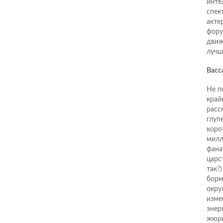
инте
спек
акте
фору
движ
лучш
Васс
Не п
край
расс
глуп
коро
милл
фана
царс
так?
борм
окру
изме
энер
жюри