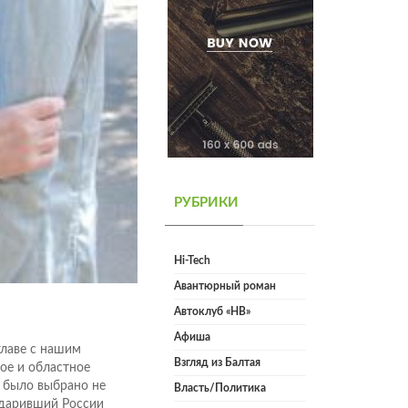
РУБРИКИ
Hi-Tech
Авантюрный роман
Автоклуб «НВ»
Афиша
главе с нашим
Взгляд из Балтая
ое и областное
 было выбрано не
Власть/Политика
подаривший России