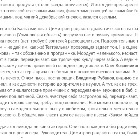
отового продукта (что не всегда получается). И хотя две престарел
ез тюзовской «слезовыжималки», финал замерзающей на скамейке б
мцами, под мягкий декабрьский снежок, казался светлым.
енитьба Бальзаминова» Димитровградского драматического театра
овского (Ульяновская область) погрузила нас в пучину криминала. Г
ка просит (нет, требует) зрителей раскошелиться. Подозрительные
м – не дай им, как же! Театральная провокация задает тон. На сцен
кова» – так обозначено в программке. Мордует маленького, несчаст
ет в грязи, перекидывает, как тряпичную куклу, через забор. А ведь 
овскому «очень приличный господин средних лет».
Олег Козовнико
ается, что актеры кричат от большого психологического зажима. А п
ать нечего. О чем пьеса, постановщик
Владимир Рубанов
, видимо с 
нял, и как донести историю до зрителя не научил. А тут, как на грех
ывают аншлаговские приемчики: с переодеванием мужиков в баб, с
очей пошлятиной. Сваха, чувствуя себя гастролершей, переигрывает,
одит к краю сцены, требуя подхлопывания. Все можно опошлить, п
овую самодеятельность пьесу о любимом, трогательно-мечтательн
овского. В общем, как гласит другое название пьесы: «Зачем пойде
удачах я никогда не виню актеров. Они часто как дети без родителя, 
оянного режиссера. Руководитель Димитровградского театра, бывш