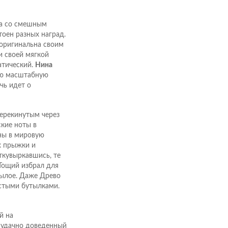
ка со смешным
тоен разных наград.
 оригинальна своим
и своей мягкой
атический.
Нина
ую масштабную
чь идет о
перекинутым через
кие ноты в
ены в мировую
х прыжки и
ткувыркавшись, те
Тощий избрал для
нылое. Даже Древо
стыми бутылками.
й на
 удачно доведенный