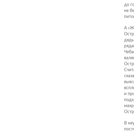
до г
не б
пито
А «Ж
Остр
дядь
ряда
Чеба
валя
Остр
Счит
сказ
выяс
вспл
и пр
подх
махр
Остр
В не
пост