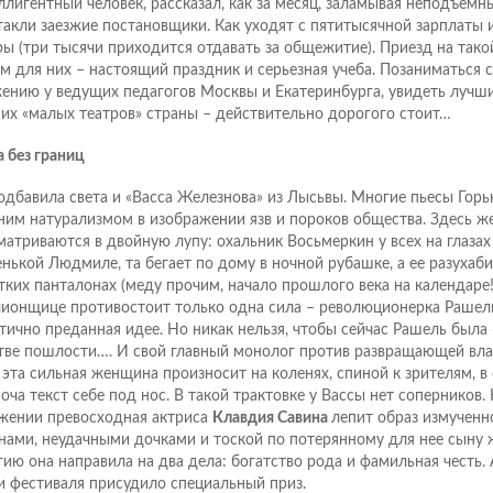
ллигентный человек, рассказал, как за месяц, заламывая неподъемны
такли заезжие постановщики. Как уходят с пятитысячной зарплаты 
ры (три тысячи приходится отдавать за общежитие). Приезд на так
м для них – настоящий праздник и серьезная учеба. Позаниматься 
ению у ведущих педагогов Москвы и Екатеринбурга, увидеть лучши
их «малых театров» страны – действительно дорогого стоит…
а без границ
одбавила света и «Васса Железнова» из Лысьвы. Многие пьесы Горь
ним натурализмом в изображении язв и пороков общества. Здесь ж
матриваются в двойную лупу: охальник Восьмеркин у всех на глазах
енькой Людмиле, та бегает по дому в ночной рубашке, а ее разухаби
тких панталонах (меду прочим, начало прошлого века на календаре!)
ионщице противостоит только одна сила – революционерка Рашель.
тично преданная идее. Но никак нельзя, чтобы сейчас Рашель была «
тве пошлости…. И свой главный монолог против развращающей влас
) эта сильная женщина произносит на коленях, спиной к зрителям, в 
оча текст себе под нос. В такой трактовке у Вассы нет соперников.
жении превосходная актриса
Клавдия Савина
лепит образ измучен
нами, неудачными дочками и тоской по потерянному для нее сыну
гию она направила на два дела: богатство рода и фамильная честь.
 фестиваля присудило специальный приз.