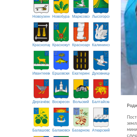
Новоузенский
Новобурасский
Марксовский
Лысогорский
Краснопартизанский
Краснокутский
Красноармейский
Калининский
Ивантеевский
Ершовский
Екатериновский
Духовницкий
Дергачёвский
Воскресенский
Вольский
Балтайский
Роди
Пост
земл
Балашовский
Балаковский
Базарнокарабулакский
Аткарский
мини
случ