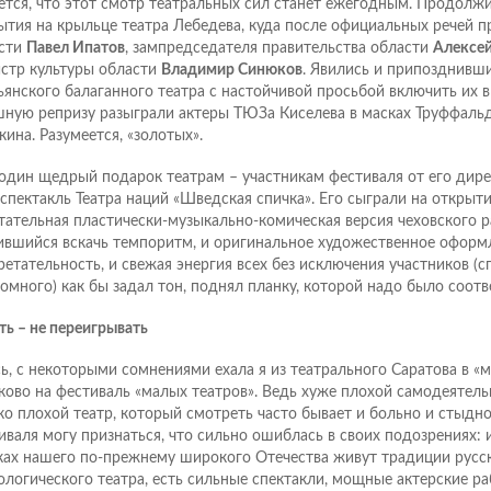
ется, что этот смотр театральных сил станет ежегодным. Продолж
ытия на крыльце театра Лебедева, куда после официальных речей п
сти
Павел Ипатов
, зампредседателя правительства области
Алексе
стр культуры области
Владимир Синюков
. Явились и припозднивш
ьянского балаганного театра с настойчивой просьбой включить их в
ную репризу разыграли актеры ТЮЗа Киселева в масках Труффаль
кина. Разумеется, «золотых».
один щедрый подарок театрам – участникам фестиваля от его дир
 спектакль Театра наций «Шведская спичка». Его сыграли на открыти
тательная пластически-музыкально-комическая версия чеховского ра
ившийся вскачь темпоритм, и оригинальное художественное оформ
ретательность, и свежая энергия всех без исключения участников (с
омного) как бы задал тон, поднял планку, которой надо было соотв
ть – не переигрывать
ь, с некоторыми сомнениями ехала я из театрального Саратова в «
ково на фестиваль «малых театров». Ведь хуже плохой самодеятел
ко плохой театр, который смотреть часто бывает и больно и стыдн
иваля могу признаться, что сильно ошиблась в своих подозрениях: 
ках нашего по-прежнему широкого Отечества живут традиции русс
ологического театра, есть сильные спектакли, мощные актерские р