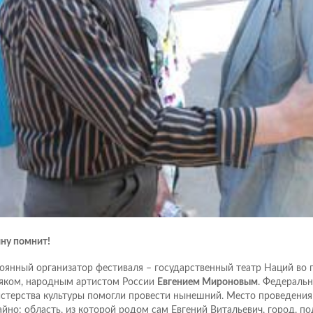
ну помнит!
оянный организатор фестиваля – государственный театр Наций во 
яком, народным артистом России
Евгением Мироновым
. Федеральн
стерства культуры помогли провести нынешний. Место проведения
айно: область, из которой родом сам Евгений Витальевич, город, 