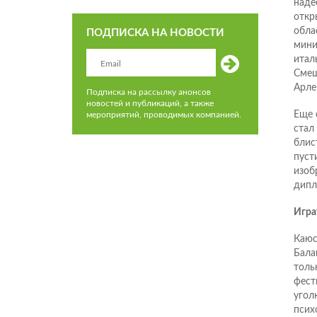
наде
откр
обла
ПОДПИСКА НА НОВОСТИ
мини
итал
Смеш
Арле
Подписка на рассылку анонсов
новостей и публикаций, а также
Еще 
мероприятий, проводимых компанией.
стал
блис
пуст
изоб
дипл
Игра
Каюс
Бала
толь
фест
угол
псих