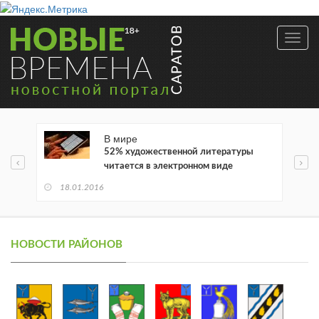
Toggl
navig
В мире
52% художественной литературы
читается в электронном виде
18.01.2016
НОВОСТИ РАЙОНОВ