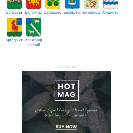
Вольский
Балтайский
Балашовский
Балаковский
Базарнокарабулакский
Аткарский
Аркадакский
Александрово-
Гайский
ADVERTISEMENT