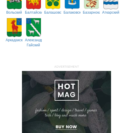
Вольский
Балтайский
Балашовский
Балаковский
Базарнокарабулакский
Аткарский
Аркадакский
Александрово-
Гайский
ADVERTISEMENT