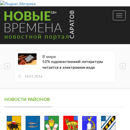
Toggl
navig
В мире
52% художественной литературы
читается в электронном виде
18.01.2016
НОВОСТИ РАЙОНОВ