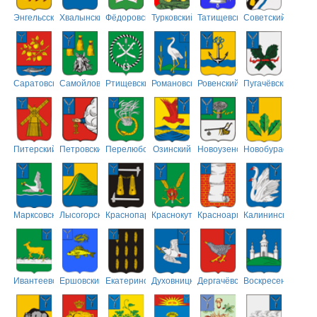
Энгельсский
Хвалынский
Фёдоровский
Турковский
Татищевский
Советский
Саратовский
Самойловский
Ртищевский
Романовский
Ровенский
Пугачёвский
Питерский
Петровский
Перелюбский
Озинский
Новоузенский
Новобурасский
Марксовский
Лысогорский
Краснопартизанский
Краснокутский
Красноармейский
Калининский
Ивантеевский
Ершовский
Екатериновский
Духовницкий
Дергачёвский
Воскресенский