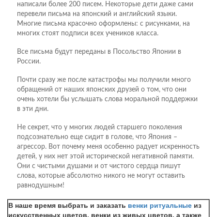
написали более 200 писем. Некоторые дети даже сами
перевели письма на японский и английский языки.
Многие письма красочно оформлены: с рисунками, на
многих стоят подписи всех учеников класса.
Все письма будут переданы в Посольство Японии в
России.
Почти сразу же после катастрофы мы получили много
обращений от наших японских друзей о том, что они
очень хотели бы услышать слова моральной поддержки
в эти дни.
Не секрет, что у многих людей старшего поколения
подсознательно еще сидит в голове, что Япония –
агрессор. Вот почему меня особенно радует искренность
детей, у них нет этой исторической негативной памяти.
Они с чистыми душами и от чистого сердца пишут
слова, которые абсолютно никого не могут оставить
равнодушным!
В наше время выбрать и заказать
венки ритуальные
из
искусственных цветов, венки из живых цветов, а также