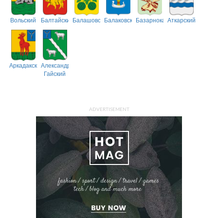
Вольский
Балтайский
Балашовский
Балаковский
Базарнокарабулакский
Аткарский
Аркадакский
Александрово-
Гайский
ADVERTISEMENT