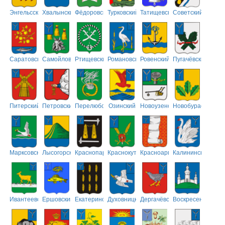
Энгельсский
Хвалынский
Фёдоровский
Турковский
Татищевский
Советский
Саратовский
Самойловский
Ртищевский
Романовский
Ровенский
Пугачёвский
Питерский
Петровский
Перелюбский
Озинский
Новоузенский
Новобурасский
Марксовский
Лысогорский
Краснопартизанский
Краснокутский
Красноармейский
Калининский
Ивантеевский
Ершовский
Екатериновский
Духовницкий
Дергачёвский
Воскресенский