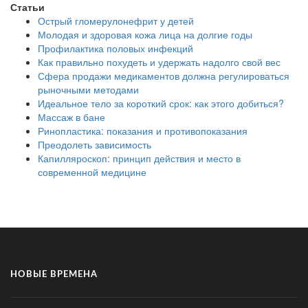
Статьи
Острый гломерулонефрит у детей
Молодая и здоровая кожа лица на долгие годы
Профилактика половых инфекций
Как правильно похудеть и удержать надолго свой вес
Сфера продажи медикаментов должна регулироваться
рыночными методами
Идеальное тело за короткий срок: как этого добиться?
Массаж в бане
Ринопластика: показания и противопоказания
Преодолеть зависимость
Капилляроскоп: принцип действия и место в
современной медицине
НОВЫЕ ВРЕМЕНА