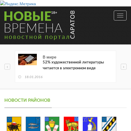
Toggl
navig
В мире
52% художественной литературы
читается в электронном виде
18.01.2016
НОВОСТИ РАЙОНОВ