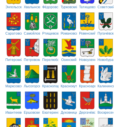
Энгельсский
Хвалынский
Фёдоровский
Турковский
Татищевский
Советский
Саратовский
Самойловский
Ртищевский
Романовский
Ровенский
Пугачёвский
Питерский
Петровский
Перелюбский
Озинский
Новоузенский
Новобурасский
Марксовский
Лысогорский
Краснопартизанский
Краснокутский
Красноармейский
Калининский
Ивантеевский
Ершовский
Екатериновский
Духовницкий
Дергачёвский
Воскресенский