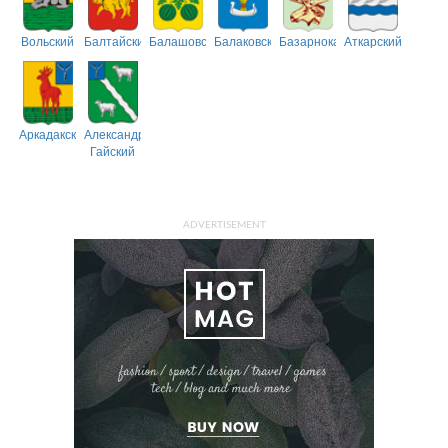
Вольский
Балтайский
Балашовский
Балаковский
Базарнокарабулакский
Аткарский
Аркадакский
Александрово-
Гайский
ADVERTISEMENT