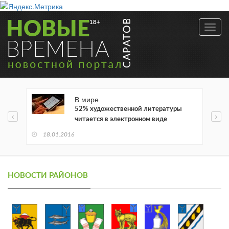
Toggl
navig
В мире
52% художественной литературы
читается в электронном виде
18.01.2016
НОВОСТИ РАЙОНОВ