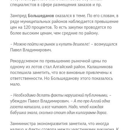
специалистов в сфере размещения заказов и пр.
Зампред
Большеданов
оказался в теме. По его словам, в
ряде муниципальных районов наблюдается превышение
цен на 120 процентов. То есть закупки проводятся по
более высоким ценам, чем средние по району.
– Можно пойти на рынок и купить дешевле!
– возмущался
Павел Владимирович.
Рекордсменом по превышению рыночной цены по
одному из лотов стал Алгайский район. Калашникова
поспешила заметить, что все виновные привлечены к
ответственности. Но Большеданову этого показалось
мало.
–
Необходимо делать факты нарушений публичными,
–
убежден Павел Владимирович.
– А то про Алгай одна
газета написала, и все читают. Надо, чтоб каждая
бабушка знала, сколько стоит один килограмм дорог.
Замминистра экономразвития заметила, что иногда
налицо и факты сговора между участниками аукциона. К