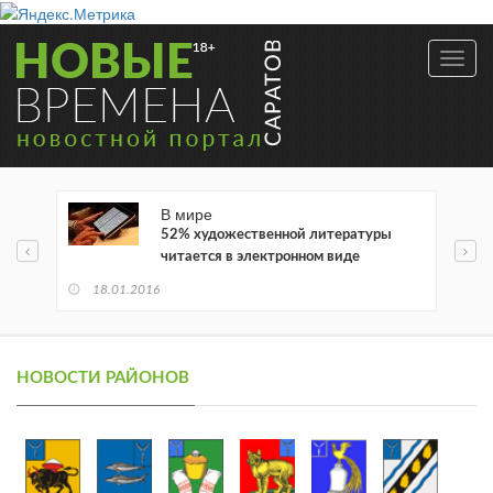
Toggl
navig
В мире
52% художественной литературы
читается в электронном виде
18.01.2016
НОВОСТИ РАЙОНОВ