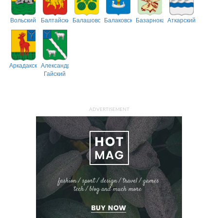
Вольский
Балтайский
Балашовский
Балаковский
Базарнокарабулакский
Аткарский
Аркадакский
Александрово-
Гайский
ADVERTISEMENT