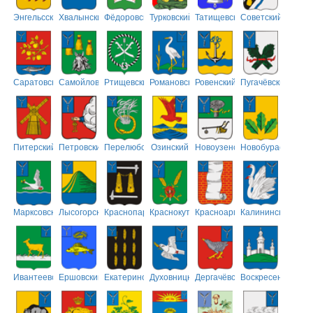
Энгельсский
Хвалынский
Фёдоровский
Турковский
Татищевский
Советский
Саратовский
Самойловский
Ртищевский
Романовский
Ровенский
Пугачёвский
Питерский
Петровский
Перелюбский
Озинский
Новоузенский
Новобурасский
Марксовский
Лысогорский
Краснопартизанский
Краснокутский
Красноармейский
Калининский
Ивантеевский
Ершовский
Екатериновский
Духовницкий
Дергачёвский
Воскресенский