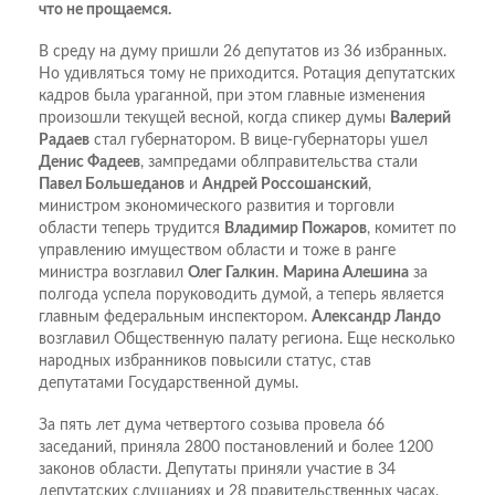
что не прощаемся.
В среду на думу пришли 26 депутатов из 36 избранных.
Но удивляться тому не приходится. Ротация депутатских
кадров была ураганной, при этом главные изменения
произошли текущей весной, когда спикер думы
Валерий
Радаев
стал губернатором. В вице-губернаторы ушел
Денис Фадеев
, зампредами облправительства стали
Павел Большеданов
и
Андрей Россошанский
,
министром экономического развития и торговли
области теперь трудится
Владимир Пожаров
, комитет по
управлению имуществом области и тоже в ранге
министра возглавил
Олег Галкин
.
Марина Алешина
за
полгода успела поруководить думой, а теперь является
главным федеральным инспектором.
Александр Ландо
возглавил Общественную палату региона. Еще несколько
народных избранников повысили статус, став
депутатами Государственной думы.
За пять лет дума четвертого созыва провела 66
заседаний, приняла 2800 постановлений и более 1200
законов области. Депутаты приняли участие в 34
депутатских слушаниях и 28 правительственных часах.