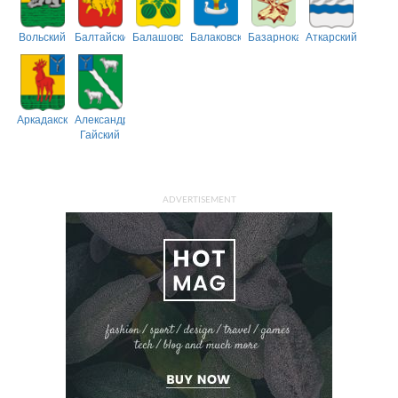
Вольский
Балтайский
Балашовский
Балаковский
Базарнокарабулакский
Аткарский
Аркадакский
Александрово-
Гайский
ADVERTISEMENT