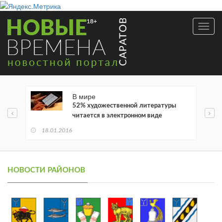
Toggl
navig
В мире
52% художественной литературы
читается в электронном виде
18.01.2016
НОВОСТИ РАЙОНОВ