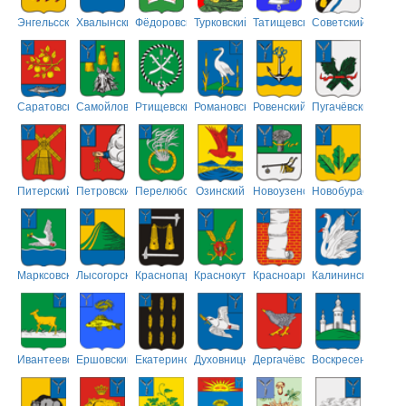
Энгельсский
Хвалынский
Фёдоровский
Турковский
Татищевский
Советский
Саратовский
Самойловский
Ртищевский
Романовский
Ровенский
Пугачёвский
Питерский
Петровский
Перелюбский
Озинский
Новоузенский
Новобурасский
Марксовский
Лысогорский
Краснопартизанский
Краснокутский
Красноармейский
Калининский
Ивантеевский
Ершовский
Екатериновский
Духовницкий
Дергачёвский
Воскресенский