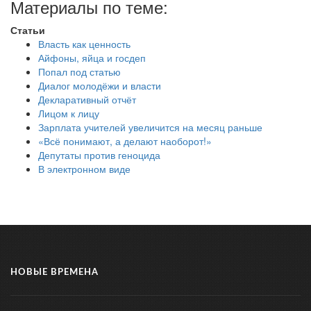
Материалы по теме:
Статьи
Власть как ценность
Айфоны, яйца и госдеп
Попал под статью
Диалог молодёжи и власти
Декларативный отчёт
Лицом к лицу
Зарплата учителей увеличится на месяц раньше
«Всё понимают, а делают наоборот!»
Депутаты против геноцида
В электронном виде
НОВЫЕ ВРЕМЕНА