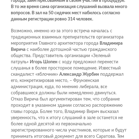
города, заинтересованным в своем участии в процедуре.
В то же время сама организация слушаний вызвала много
вопросов. В зал на 50 сидячих мест набилось согласно
данным регистрации ровно 314 человек.
Возможно, именно из-за этого встреча началась с
традиционных взаимных препирательств организатора
мероприятия Главного архитектора города
Владимира
Вирича
с наиболее дотошной частью гражданского
общества. Представитель организации «Зеленый
патруль»
Игорь Шопен
с ходу предложил перенести
слушанья в более просторное помещение. Известный
скандалист «яблочник»
Александр Журбин
поддержал
его, конкретизировав место, – Фрунзенская
администрация, куда, по мнению либерала, все
собравшиеся должны были немедленно двинуться.
Отказ Вирича был аргументирован тем, что собрание
проходит в указанном здании согласно распоряжению
главы города. Более того, Владимир Вирич высказал
уверенность, что к итогу слушаний в зале останется не
более одной десятой из первоначально
зарегистрированного числа участников, которые и будут
принимать итоговый документ для всего Саратова. Тем