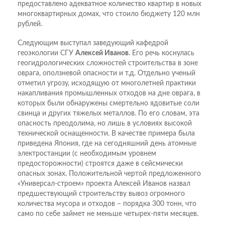
предоставлено адекватное количество квартир в новых
многоквартирных домах, что стоило бюджету 120 млн
рублей.
Следующим выступал заведующий кафедрой
геоэкологии СГУ
Алексей Иванов
. Его речь коснулась
геогидрологических сложностей строительства в зоне
оврага, оползневой опасности и т.д. Отдельно ученый
отметил угрозу, исходящую от многолетней практики
накапливания промышленных отходов на дне оврага, в
которых были обнаружены смертельно ядовитые соли
свинца и других тяжелых металлов. По его словам, эта
опасность преодолима, но лишь в условиях высокой
технической оснащенности. В качестве примера была
приведена Япония, где на сегодняшний день атомные
электростанции (с необходимым уровнем
предосторожности) строятся даже в сейсмически
опасных зонах. Положительной чертой предложенного
«Универсал-строем» проекта Алексей Иванов назвал
предшествующий строительству вывоз огромного
количества мусора и отходов – порядка 300 тонн, что
само по себе займет не меньше четырех-пяти месяцев.