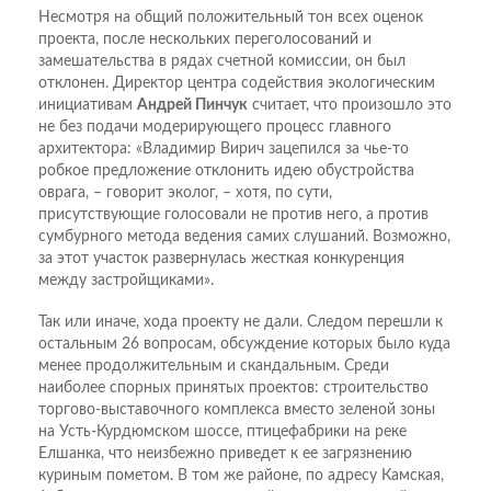
Несмотря на общий положительный тон всех оценок
проекта, после нескольких переголосований и
замешательства в рядах счетной комиссии, он был
отклонен. Директор центра содействия экологическим
инициативам
Андрей Пинчук
считает, что произошло это
не без подачи модерирующего процесс главного
архитектора: «Владимир Вирич зацепился за чье-то
робкое предложение отклонить идею обустройства
оврага, – говорит эколог, – хотя, по сути,
присутствующие голосовали не против него, а против
сумбурного метода ведения самих слушаний. Возможно,
за этот участок развернулась жесткая конкуренция
между застройщиками».
Так или иначе, хода проекту не дали. Следом перешли к
остальным 26 вопросам, обсуждение которых было куда
менее продолжительным и скандальным. Среди
наиболее спорных принятых проектов: строительство
торгово-выставочного комплекса вместо зеленой зоны
на Усть-Курдюмском шоссе, птицефабрики на реке
Елшанка, что неизбежно приведет к ее загрязнению
куриным пометом. В том же районе, по адресу Камская,