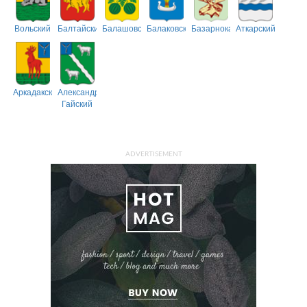
Вольский
Балтайский
Балашовский
Балаковский
Базарнокарабулакский
Аткарский
Аркадакский
Александрово-
Гайский
ADVERTISEMENT