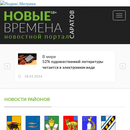
Toggl
navig
В мире
52% художественной литературы
читается в электронном виде
18.01.2016
НОВОСТИ РАЙОНОВ