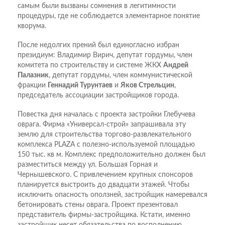
самым были вызваны сомнения в легитимности
процедуры, где не соблюдается элементарное понятие
кворума.
После недолгих прений был единогласно избран
президиум: Владимир Вирич, депутат гордумы, член
комитета по строительству и системе ЖКХ
Андрей
Палазник
, депутат гордумы, член коммунистической
фракции
Геннадий Турунтаев
и
Яков Стрельцин
,
председатель ассоциации застройщиков города.
Повестка дня началась с проекта застройки Глебучева
оврага. Фирма «Универсал-строй» запрашивала эту
землю для строительства торгово-развлекательного
комплекса PLAZA с полезно-используемой площадью
150 тыс. кв м. Комплекс предположительно должен был
разместиться между ул. Большая Горная и
Чернышевского. С привлечением крупных спонсоров
планируется выстроить до двадцати этажей. Чтобы
исключить опасность оползней, застройщик намеревался
бетонировать стены оврага. Проект презентовал
представитель фирмы-застройщика. Кстати, именно
застройщик несет обязательства по восполнению