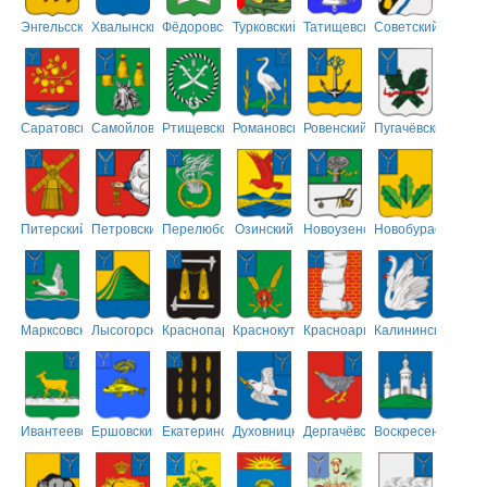
Энгельсский
Хвалынский
Фёдоровский
Турковский
Татищевский
Советский
Саратовский
Самойловский
Ртищевский
Романовский
Ровенский
Пугачёвский
Питерский
Петровский
Перелюбский
Озинский
Новоузенский
Новобурасский
Марксовский
Лысогорский
Краснопартизанский
Краснокутский
Красноармейский
Калининский
Ивантеевский
Ершовский
Екатериновский
Духовницкий
Дергачёвский
Воскресенский