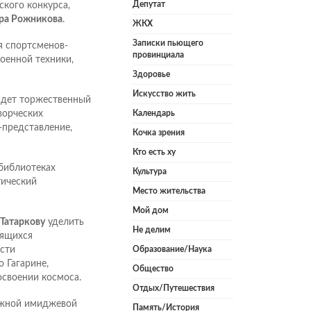
Депутат
кого конкурса,
ра Рожникова
.
ЖКХ
Записки пьющего
я спортсменов-
провинциала
оенной техники,
Здоровье
Искусство жить
йдет торжественный
ворческих
Календарь
-представление,
Кочка зрения
Кто есть ху
библиотеках
Культура
тический
Место жительства
Мой дом
 Татаркову
уделить
Не делим
вящихся
сти
Образование/Наука
 Гагарине,
Общество
освоении космоса.
Отдых/Путешествия
важной имиджевой
Память/История