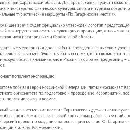
авляющей Саратовской области. Для продвижения туристического
она министерство физической культуры, спорта и туризма области о
иальные туристические маршруты «По Гагаринским местам».
ижайшее время будет официально утвержден логотип предстоящего
рый планируется наносить на сувенирную продукцию, а также на ря
скающихся предприятиями Саратовской области.
здничные мероприятия должны быть проведены на высоком уровне.
та человека в космос будет отмечать весь мир, и это возможность о
товскую область внимание, как в России, так и за её пределами», – 
ов.
онавт пополнит экспозицию
ратове побывал Герой Российской Федерации, летчик-космонавт Ю
стного оргкомитета по подготовке и проведению мероприятий, по
ого полета человека в космос.
рвый же день космонавт посетил Саратовское художественное учили
любова, познакомился с выставкой конкурсных работ на лучший ар
йнерский проект по созданию на месте приземления Ю. Гагарина с
озиции «Галерея Космонавтики».