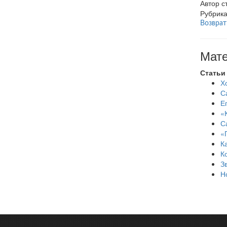
Автор с
Рубрик
Возврат
Мате
Статьи
Х
С
Е
«
С
«
К
Ко
З
Н