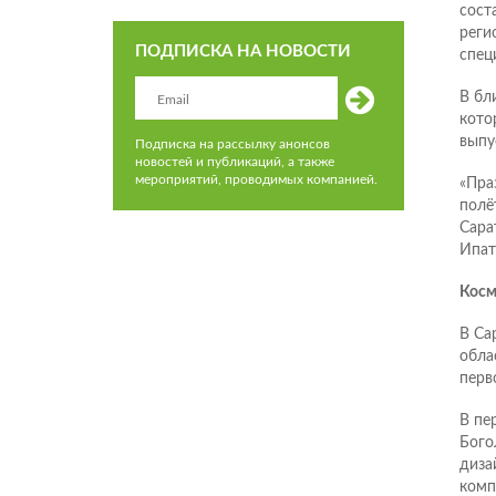
сост
реги
ПОДПИСКА НА НОВОСТИ
спец
В бл
кото
выпу
Подписка на рассылку анонсов
новостей и публикаций, а также
мероприятий, проводимых компанией.
«Пра
полё
Сара
Ипат
Косм
В Са
обла
перв
В пе
Бого
диза
комп