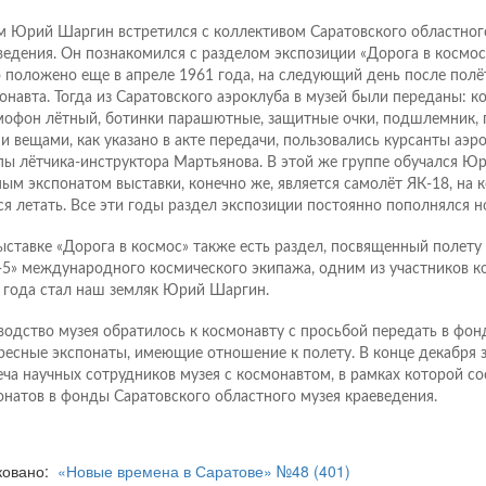
м Юрий Шаргин встретился с коллективом Саратовского областног
ведения. Он познакомился с разделом экспозиции «Дорога в космос
 положено еще в апреле 1961 года, на следующий день после полё
онавта. Тогда из Саратовского аэроклуба в музей были переданы: к
офон лётный, ботинки парашютные, защитные очки, подшлемник, п
и вещами, как указано в акте передачи, пользовались курсанты аэро
пы лётчика-инструктора Мартьянова. В этой же группе обучался Юр
ным экспонатом выставки, конечно же, является самолёт ЯК-18, на 
ся летать. Все эти годы раздел экспозиции постоянно пополнялся 
ыставке «Дорога в космос» также есть раздел, посвященный полету
5» международного космического экипажа, одним из участников ко
 года стал наш земляк Юрий Шаргин.
водство музея обратилось к космонавту с просьбой передать в фон
ресные экспонаты, имеющие отношение к полету. В конце декабря 
еча научных сотрудников музея с космонавтом, в рамках которой со
онатов в фонды Саратовского областного музея краеведения.
ковано:
«Новые времена в Саратове» №48 (401)