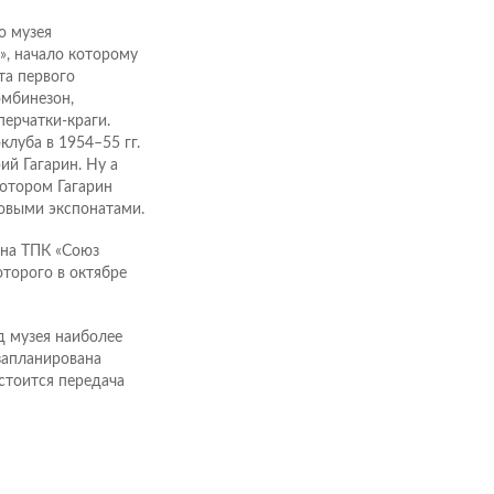
о музея
», начало которому
та первого
омбинезон,
ерчатки-краги.
клуба в 1954–55 гг.
ий Гагарин. Ну а
котором Гагарин
новыми экспонатами.
 на ТПК «Союз
торого в октябре
д музея наиболее
запланирована
стоится передача