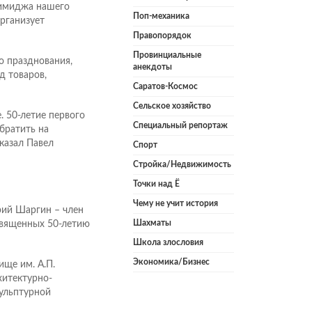
 имиджа нашего
Поп-механика
рганизует
Правопорядок
Провинциальные
 празднования,
анекдоты
д товаров,
Саратов-Космос
Сельское хозяйство
 50-летие первого
Специальный репортаж
братить на
сказал Павел
Спорт
Стройка/Недвижимость
Точки над Ё
Чему не учит история
рий Шаргин – член
Шахматы
священных 50-летию
Школа злословия
Экономика/Бизнес
ще им. А.П.
хитектурно-
кульптурной