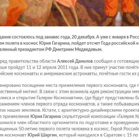
ание состоялось под занавес года, 20 декабря. А уже с января в Росси
ем полета в космос Юрия Гагарина, пойдет отсчет Года российской 
вленный президентом РФ Дмитрием Медведевым.
ред правительства области
Алексей Данилов
сообщил о готовящих
рые пройдут 11 и 12 апреля 2011 года. В них примут участие почёт
ийские космонавты и американские астронавты, почётные гости из 
анировано посещение места приземления первого космонавта, где 
ественный митинг. В связи с этим возникла идея реконструкции м
лекса и открытие Галереи Космонавтики, где будут представлены б
ражением членов первого отряда космонавтов, а также побывавших
тах наших земляков. Кстати, с архитектурно-дизайнерскими проект
е приземления
Юрия Гагарина
скульптурной композиции «Галерея К
комился член областного оргкомитета по подготовке и проведению
ященных 50-летию первого полета человека в космос, Герой Россий
ик-космонавт
Юрий Шаргин
, который находился в Саратове с 15 по