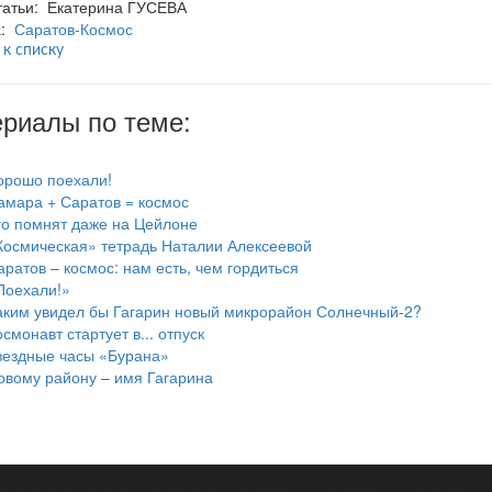
татьи: Екатерина ГУСЕВА
а:
Саратов-Космос
 к списку
риалы по теме:
орошо поехали!
амара + Саратов = космос
го помнят даже на Цейлоне
Космическая» тетрадь Наталии Алексеевой
аратов – космос: нам есть, чем гордиться
Поехали!»
аким увидел бы Гагарин новый микрорайон Солнечный-2?
смонавт стартует в... отпуск
вездные часы «Бурана»
овому району – имя Гагарина