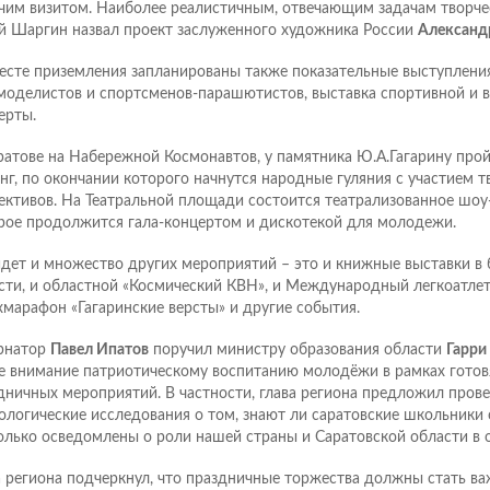
чим визитом. Наиболее реалистичным, отвечающим задачам творчес
 Шаргин назвал проект заслуженного художника России
Александ
есте приземления запланированы также показательные выступлени
моделистов и спортсменов-парашютистов, выставка спортивной и в
ерты.
ратове на Набережной Космонавтов, у памятника Ю.А.Гагарину про
нг, по окончании которого начнутся народные гуляния с участием т
ективов. На Театральной площади состоится театрализованное шоу
рое продолжится гала-концертом и дискотекой для молодежи.
дет и множество других мероприятий – это и книжные выставки в 
сти, и областной «Космический КВН», и Международный легкоатле
хмарафон «Гагаринские версты» и другие события.
рнатор
Павел Ипатов
поручил министру образования области
Гарри
е внимание патриотическому воспитанию молодёжи в рамках гото
дничных мероприятий. В частности, глава региона предложил прове
ологические исследования о том, знают ли саратовские школьники о
олько осведомлены о роли нашей страны и Саратовской области в 
а региона подчеркнул, что праздничные торжества должны стать 