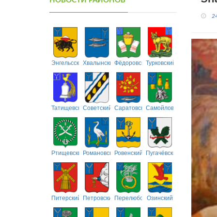
НОВОСТИ РАЙОНОВ
2
Энгельсский
Хвалынский
Фёдоровский
Турковский
Татищевский
Советский
Саратовский
Самойловский
Ртищевский
Романовский
Ровенский
Пугачёвский
Питерский
Петровский
Перелюбский
Озинский