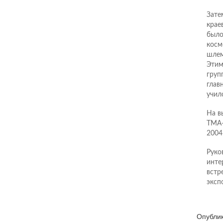
Зате
крае
было
косм
шлем
Этим
груп
глав
учил
На в
ТМА-
2004
Руко
инте
встр
эксп
Опубли