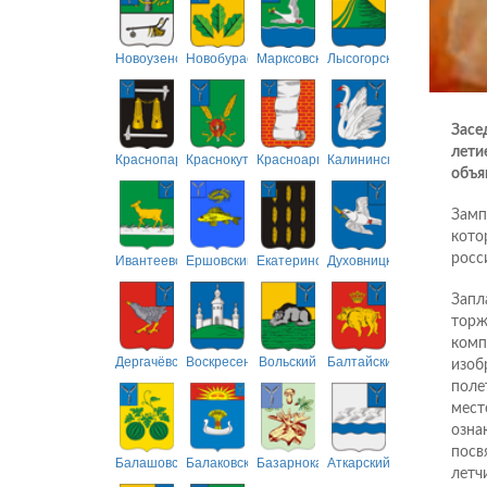
Новоузенский
Новобурасский
Марксовский
Лысогорский
Засед
лети
Краснопартизанский
Краснокутский
Красноармейский
Калининский
объя
Замп
кото
Ивантеевский
Ершовский
Екатериновский
Духовницкий
росс
Запл
торж
комп
Дергачёвский
Воскресенский
Вольский
Балтайский
изоб
поле
мест
озна
посв
Балашовский
Балаковский
Базарнокарабулакский
Аткарский
летч