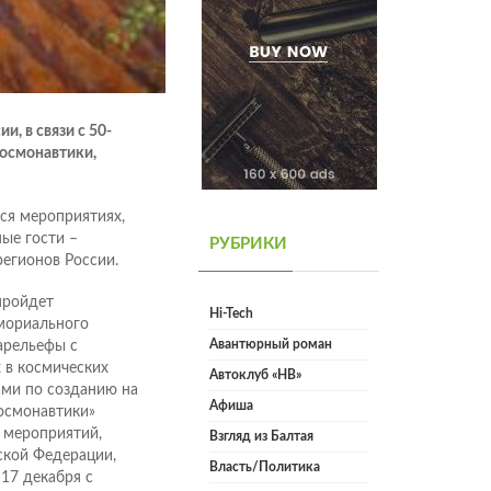
и, в связи с 50-
космонавтики,
ся мероприятиях,
ные гости –
РУБРИКИ
регионов России.
пройдет
Hi-Tech
емориального
Авантюрный роман
арельефы с
 в космических
Автоклуб «НВ»
ами по созданию на
Афиша
осмонавтики»
 мероприятий,
Взгляд из Балтая
ской Федерации,
Власть/Политика
 17 декабря с