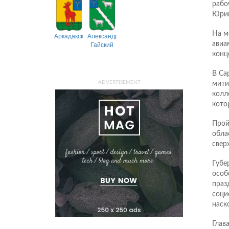
рабо
Юрий
На м
Аркадакский
Александрово-
Гайский
авиа
конц
В Са
ADVERTISEMENT
мити
колл
кото
Прой
обла
свер
Губе
особ
праз
соци
наск
Глав