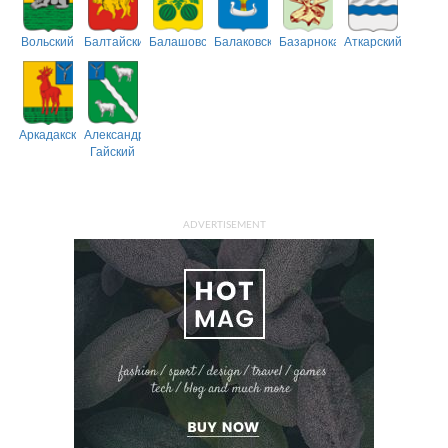
Вольский
Балтайский
Балашовский
Балаковский
Базарнокарабулакский
Аткарский
Аркадакский
Александрово-
Гайский
ADVERTISEMENT