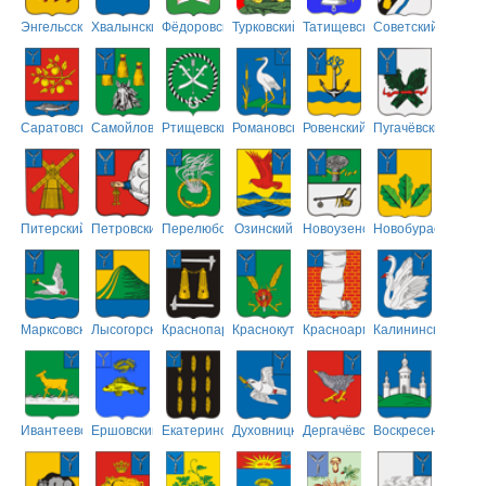
Энгельсский
Хвалынский
Фёдоровский
Турковский
Татищевский
Советский
Саратовский
Самойловский
Ртищевский
Романовский
Ровенский
Пугачёвский
Питерский
Петровский
Перелюбский
Озинский
Новоузенский
Новобурасский
Марксовский
Лысогорский
Краснопартизанский
Краснокутский
Красноармейский
Калининский
Ивантеевский
Ершовский
Екатериновский
Духовницкий
Дергачёвский
Воскресенский