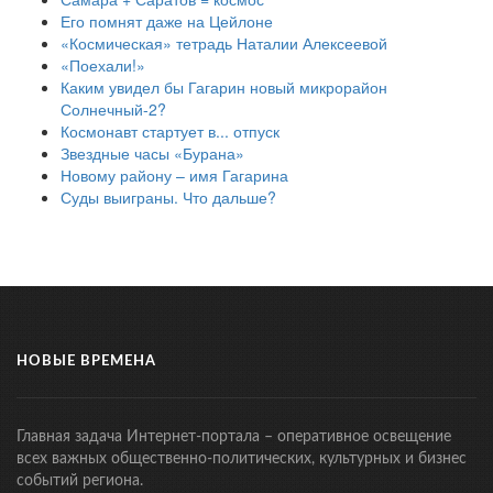
Его помнят даже на Цейлоне
«Космическая» тетрадь Наталии Алексеевой
«Поехали!»
Каким увидел бы Гагарин новый микрорайон
Солнечный-2?
Космонавт стартует в... отпуск
Звездные часы «Бурана»
Новому району – имя Гагарина
Суды выиграны. Что дальше?
НОВЫЕ ВРЕМЕНА
Главная задача Интернет-портала – оперативное освещение
всех важных общественно-политических, культурных и бизнес
событий региона.