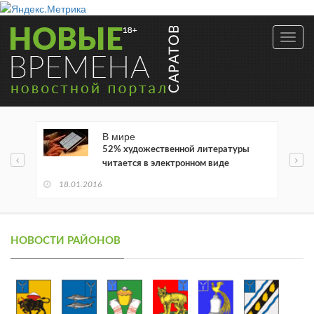
Toggl
navig
В мире
52% художественной литературы
читается в электронном виде
18.01.2016
НОВОСТИ РАЙОНОВ