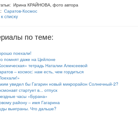
татьи: Ирина КРАЙНОВА, фото автора
а:
Саратов-Космос
 к списку
риалы по теме:
орошо поехали!
го помнят даже на Цейлоне
Космическая» тетрадь Наталии Алексеевой
аратов – космос: нам есть, чем гордиться
Поехали!»
аким увидел бы Гагарин новый микрорайон Солнечный-2?
смонавт стартует в... отпуск
вездные часы «Бурана»
овому району – имя Гагарина
уды выиграны. Что дальше?