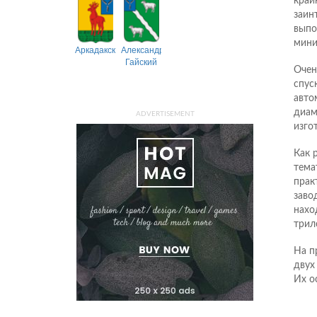
край
заин
выпо
мини
Аркадакский
Александрово-
Гайский
Очен
спус
авто
диам
ADVERTISEMENT
изго
Как 
тема
прак
заво
нахо
трил
На п
двух
Их о