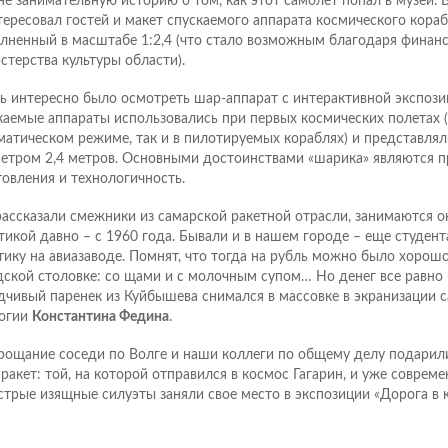
не занимательную историю о том, как этот самолет попал в музей. 
тересовал гостей и макет спускаемого аппарата космического кораб
лненный в масштабе 1:2,4 (что стало возможным благодаря финан
стерства культуры области).
ь интересно было осмотреть шар-аппарат с интерактивной экспозиц
каемые аппараты использовались при первых космических полетах (
матическом режиме, так и в пилотируемых кораблях) и представлял
етром 2,4 метров. Основными достоинствами «шарика» являются п
товления и технологичность.
рассказали смежники из самарской ракетной отрасли, занимаются о
тикой давно – с 1960 года. Бывали и в нашем городе – еще студен
тику на авиазаводе. Помнят, что тогда на рубль можно было хорош
дской столовке: со щами и с молочным супом… Но денег все равно н
дчивый паренек из Куйбышева снимался в массовке в экранизации 
огии
Константина Федина
.
рощание соседи по Волге и наши коллеги по общему делу подарил
 ракет: той, на которой отправился в космос Гагарин, и уже совре
стрые изящные силуэты заняли свое место в экспозиции «Дорога в 