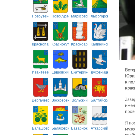
Новоузенский
Новобурасский
Марксовский
Лысогорский
Краснопартизанский
Краснокутский
Красноармейский
Калининский
Вете
Ивантеевский
Ершовский
Екатериновский
Духовницкий
Юрия
к по
крае
Дергачёвский
Воскресенский
Вольский
Балтайский
Заве
имен
пров
Я по
Балашовский
Балаковский
Базарнокарабулакский
Аткарский
музе