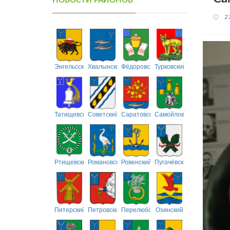
НОВОСТИ РАЙОНОВ
2
Энгельсский
Хвалынский
Фёдоровский
Турковский
Татищевский
Советский
Саратовский
Самойловский
Ртищевский
Романовский
Ровенский
Пугачёвский
Питерский
Петровский
Перелюбский
Озинский