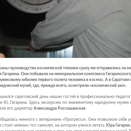
раны производства космической техники сразу же отправились на м
 Гагарина. Они побывали на мемориальном комплексе Гагаринского
лувековому юбилею первого полета человека в космос. А в Саратове
ведческий музей, где, прежде всего, осмотрели «космический зал».
ршился саратовский день наших гостей в профессионально-педаго
и Ю. Гагарина. Здесь экскурсию по знаменитому народному музею
ела его директор
Александра Россошанская
.
общалась немного с ветеранами «Прогресса». Они позволили себе ус
е стоит именно тот самолет, на котором учился летать
Юра Гагарин