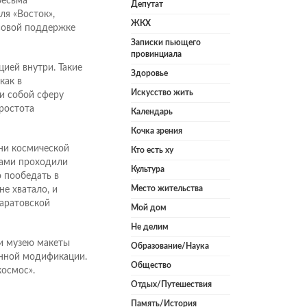
Весьма
Депутат
ля «Восток»,
ЖКХ
совой поддержке
Записки пьющего
провинциала
ией внутри. Такие
Здоровье
как в
Искусство жить
и собой сферу
ростота
Календарь
Кочка зрения
ни космической
Кто есть ху
тами проходили
Культура
о пообедать в
Место жительства
е хватало, и
саратовской
Мой дом
Не делим
и музею макеты
Образование/Наука
менной модификации.
Общество
космос».
Отдых/Путешествия
Память/История