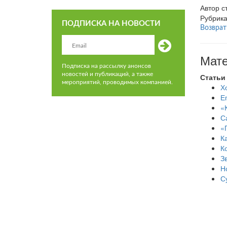
Автор с
Рубрик
ПОДПИСКА НА НОВОСТИ
Возврат
Мате
Подписка на рассылку анонсов
новостей и публикаций, а также
Статьи
мероприятий, проводимых компанией.
Х
Е
«
С
«
К
Ко
З
Н
С