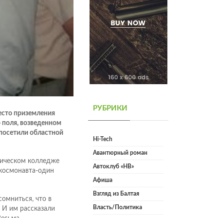
РУБРИКИ
есто приземления
 поля, возведенном
 посетили областной
Hi-Tech
Авантюрный роман
гическом колледже
Автоклуб «НВ»
 космонавта-один
Афиша
Взгляд из Балтая
омниться, что в
Власть/Политика
. И им рассказали