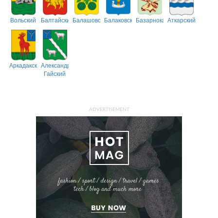
Вольский
Балтайский
Балашовский
Балаковский
Базарнокарабулакский
Аткарский
Аркадакский
Александрово-
Гайский
ADVERTISEMENT