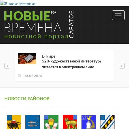
Toggl
navig
В мире
52% художественной литературы
читается в электронном виде
18.01.2016
НОВОСТИ РАЙОНОВ