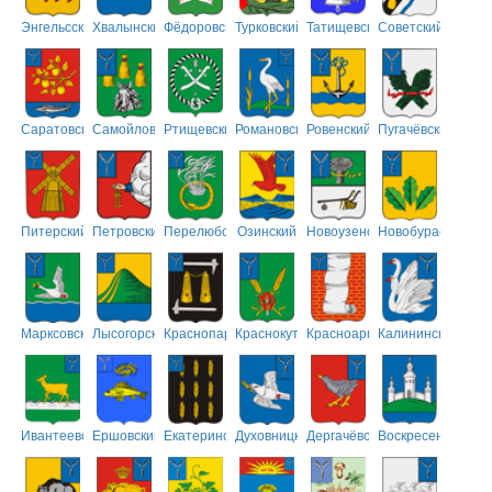
Энгельсский
Хвалынский
Фёдоровский
Турковский
Татищевский
Советский
Саратовский
Самойловский
Ртищевский
Романовский
Ровенский
Пугачёвский
Питерский
Петровский
Перелюбский
Озинский
Новоузенский
Новобурасский
Марксовский
Лысогорский
Краснопартизанский
Краснокутский
Красноармейский
Калининский
Ивантеевский
Ершовский
Екатериновский
Духовницкий
Дергачёвский
Воскресенский