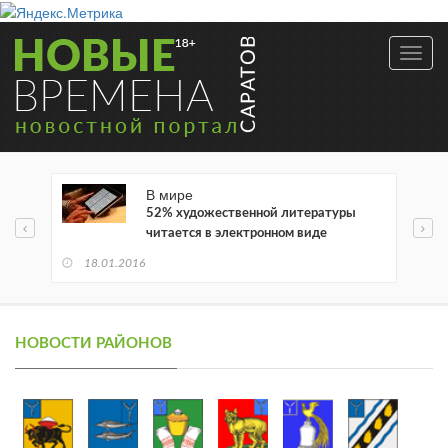
Toggl
navig
В мире
52% художественной литературы
читается в электронном виде
18.01.2016
НОВОСТИ РАЙОНОВ