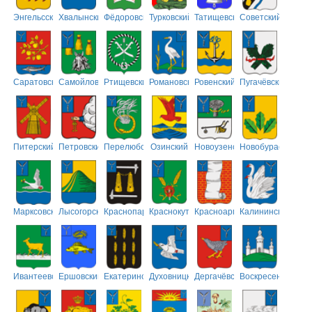
Энгельсский
Хвалынский
Фёдоровский
Турковский
Татищевский
Советский
Саратовский
Самойловский
Ртищевский
Романовский
Ровенский
Пугачёвский
Питерский
Петровский
Перелюбский
Озинский
Новоузенский
Новобурасский
Марксовский
Лысогорский
Краснопартизанский
Краснокутский
Красноармейский
Калининский
Ивантеевский
Ершовский
Екатериновский
Духовницкий
Дергачёвский
Воскресенский