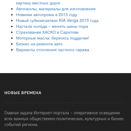
картину местных дорог
Авточехлы, материалы для изготовления
Новинки автопрома в 2015 году
Новый субкомпактвэн KIA Venga 2015 года
Настали холода – менять шины пора
Страхование КАСКО в Саратове
Моторные масла: берегись подделки!
Бизнес на ремонте авто
Варианты отопления частного гаража
НОВЫЕ ВРЕМЕНА
Главная задача Интернет-портала – оперативное освещение
всех важных общественно-политических, культурных и бизнес
событий региона.