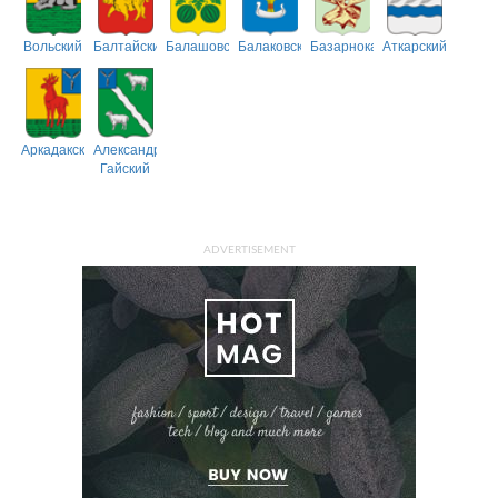
Вольский
Балтайский
Балашовский
Балаковский
Базарнокарабулакский
Аткарский
Аркадакский
Александрово-
Гайский
ADVERTISEMENT