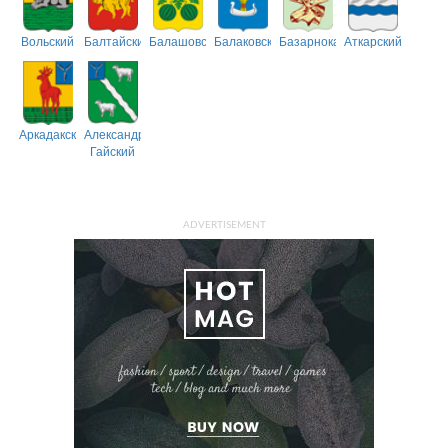
Вольский
Балтайский
Балашовский
Балаковский
Базарнокарабулакский
Аткарский
Аркадакский
Александрово-
Гайский
ADVERTISEMENT