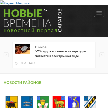
Toggl
navig
В мире
52% художественной литературы
читается в электронном виде
18.01.2016
НОВОСТИ РАЙОНОВ