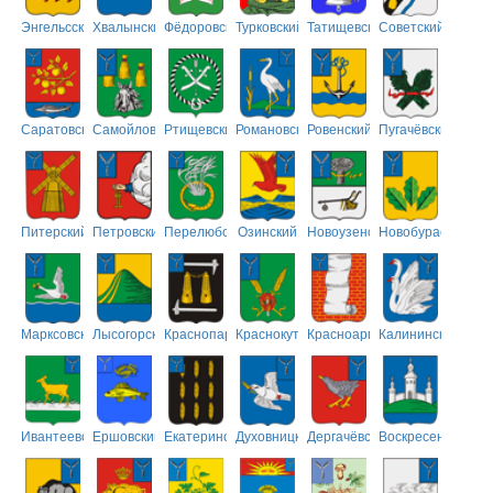
Энгельсский
Хвалынский
Фёдоровский
Турковский
Татищевский
Советский
Саратовский
Самойловский
Ртищевский
Романовский
Ровенский
Пугачёвский
Питерский
Петровский
Перелюбский
Озинский
Новоузенский
Новобурасский
Марксовский
Лысогорский
Краснопартизанский
Краснокутский
Красноармейский
Калининский
Ивантеевский
Ершовский
Екатериновский
Духовницкий
Дергачёвский
Воскресенский