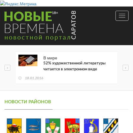
Toggl
navig
В мире
52% художественной литературы
читается в электронном виде
18.01.2016
НОВОСТИ РАЙОНОВ