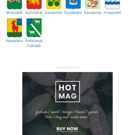
Вольский
Балтайский
Балашовский
Балаковский
Базарнокарабулакский
Аткарский
Аркадакский
Александрово-
Гайский
ADVERTISEMENT