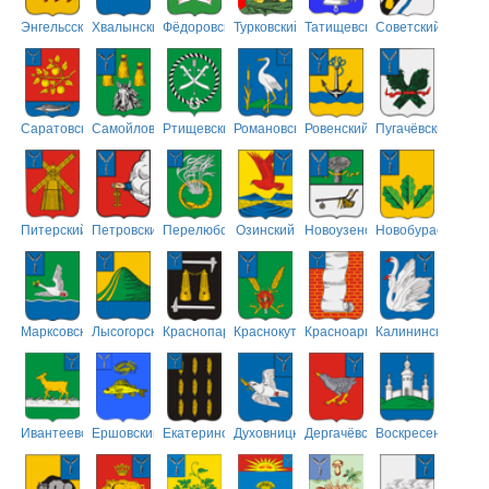
Энгельсский
Хвалынский
Фёдоровский
Турковский
Татищевский
Советский
Саратовский
Самойловский
Ртищевский
Романовский
Ровенский
Пугачёвский
Питерский
Петровский
Перелюбский
Озинский
Новоузенский
Новобурасский
Марксовский
Лысогорский
Краснопартизанский
Краснокутский
Красноармейский
Калининский
Ивантеевский
Ершовский
Екатериновский
Духовницкий
Дергачёвский
Воскресенский