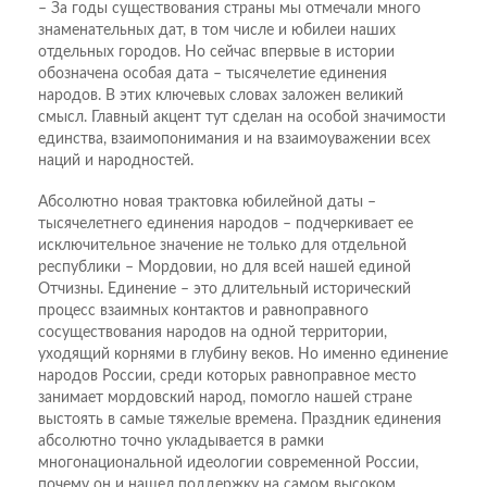
– За годы существования страны мы отмечали много
знаменательных дат, в том числе и юбилеи наших
отдельных городов. Но сейчас впервые в истории
обозначена особая дата – тысячелетие единения
народов. В этих ключевых словах заложен великий
смысл. Главный акцент тут сделан на особой значимости
единства, взаимопонимания и на взаимоуважении всех
наций и народностей.
Абсолютно новая трактовка юбилейной даты –
тысячелетнего единения народов – подчеркивает ее
исключительное значение не только для отдельной
республики – Мордовии, но для всей нашей единой
Отчизны. Единение – это длительный исторический
процесс взаимных контактов и равноправного
сосуществования народов на одной территории,
уходящий корнями в глубину веков. Но именно единение
народов России, среди которых равноправное место
занимает мордовский народ, помогло нашей стране
выстоять в самые тяжелые времена. Праздник единения
абсолютно точно укладывается в рамки
многонациональной идеологии современной России,
почему он и нашел поддержку на самом высоком