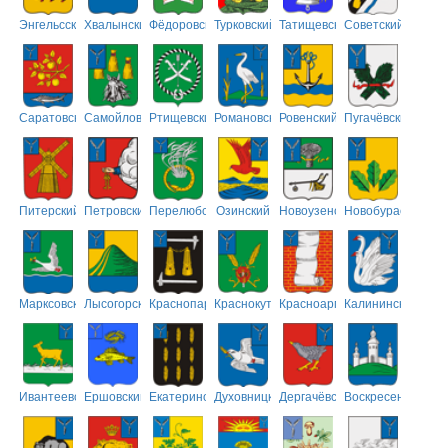
Энгельсский
Хвалынский
Фёдоровский
Турковский
Татищевский
Советский
Саратовский
Самойловский
Ртищевский
Романовский
Ровенский
Пугачёвский
Питерский
Петровский
Перелюбский
Озинский
Новоузенский
Новобурасский
Марксовский
Лысогорский
Краснопартизанский
Краснокутский
Красноармейский
Калининский
Ивантеевский
Ершовский
Екатериновский
Духовницкий
Дергачёвский
Воскресенский