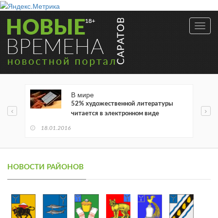
Toggl
navig
В мире
52% художественной литературы
читается в электронном виде
18.01.2016
НОВОСТИ РАЙОНОВ