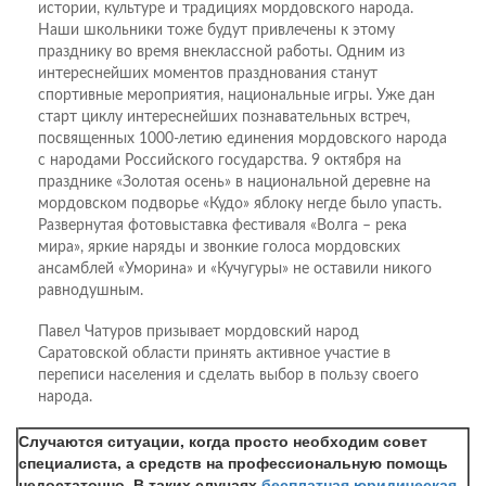
истории, культуре и традициях мордовского народа.
Наши школьники тоже будут привлечены к этому
празднику во время внеклассной работы. Одним из
интереснейших моментов празднования станут
спортивные мероприятия, национальные игры. Уже дан
старт циклу интереснейших познавательных встреч,
посвященных 1000-летию единения мордовского народа
с народами Российского государства. 9 октября на
празднике «Золотая осень» в национальной деревне на
мордовском подворье «Кудо» яблоку негде было упасть.
Развернутая фотовыставка фестиваля «Волга – река
мира», яркие наряды и звонкие голоса мордовских
ансамблей «Уморина» и «Кучугуры» не оставили никого
равнодушным.
Павел Чатуров призывает мордовский народ
Саратовской области принять активное участие в
переписи населения и сделать выбор в пользу своего
народа.
Случаются ситуации, когда просто необходим совет
специалиста, а средств на профессиональную помощь
недостаточно. В таких случаях
бесплатная юридическая