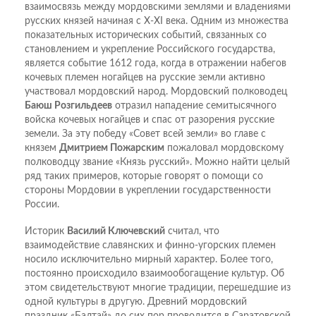
взаимосвязь между мордовскими землями и владениями
русских князей начиная c X-XI века. Одним из множества
показательных исторических событий, связанных со
становлением и укрепление Российского государства,
является событие 1612 года, когда в отражении набегов
кочевых племен ногайцев на русские земли активно
участвовал мордовский народ. Мордовский полководец
Баюш Розгильдеев
отразил нападение семитысячного
войска кочевых ногайцев и спас от разорения русские
земели. За эту победу «Совет всей земли» во главе с
князем
Дмитрием Пожарским
пожаловал мордовскому
полководцу звание «Князь русский». Можно найти целый
ряд таких примеров, которые говорят о помощи со
стороны Мордовии в укреплении государственности
России.
Историк
Василий Ключевский
считал, что
взаимодействие славянских и финно-угорских племен
носило исключительно мирный характер. Более того,
постоянно происходило взаимообогащение культур. Об
этом свидетельствуют многие традиции, перешедшие из
одной культуры в другую. Древний мордовский