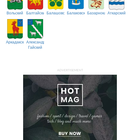
Вольский
Балтайский
Балашовский
Балаковский
Базарнокарабулакский
Аткарский
Аркадакский
Александрово-
Гайский
ADVERTISEMENT