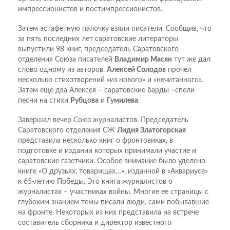
импрессионистов и постимпрессионистов.
Затем эстафетную палочку взяли писатели. Сообщив, что
за пять последних лет саратовские литераторы
выпустили 98 книг, председатель Саратовского
отделения Союза писателей
Владимир Масян
тут же дал
слово одному из авторов.
Алексей Солодов
прочел
несколько стихотворений «из нового» и «нечитанного».
Затем еще два Алексея – саратовские барды –спели
песни на стихи
Рубцова
и
Гумилева
.
Завершал вечер Союз журналистов. Председатель
Саратовского отделения СЖ
Лидия Златогорская
представила несколько книг о фронтовиках, в
подготовке и издании которых принимали участие и
саратовские газетчики. Особое внимание было уделено
книге «О друзьях, товарищах…», изданной в «Аквариусе»
к 65-летию Победы. Это книга журналистов о
журналистах – участниках войны. Многие ее страницы с
глубоким знанием темы писали люди, сами побывавшие
на фронте. Некоторых из них представила на встрече
составитель сборника и директор известного