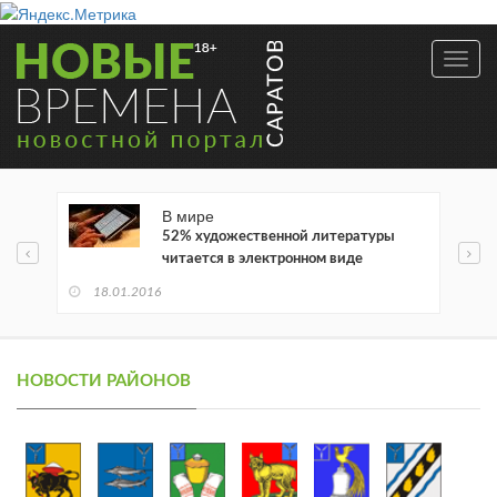
Toggl
navig
В мире
52% художественной литературы
читается в электронном виде
18.01.2016
НОВОСТИ РАЙОНОВ