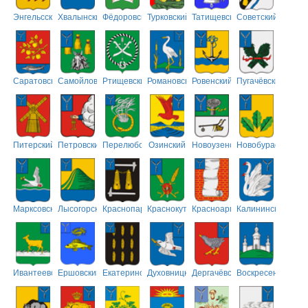
Энгельсский
Хвалынский
Фёдоровский
Турковский
Татищевский
Советский
Саратовский
Самойловский
Ртищевский
Романовский
Ровенский
Пугачёвский
Питерский
Петровский
Перелюбский
Озинский
Новоузенский
Новобурасский
Марксовский
Лысогорский
Краснопартизанский
Краснокутский
Красноармейский
Калининский
Ивантеевский
Ершовский
Екатериновский
Духовницкий
Дергачёвский
Воскресенский