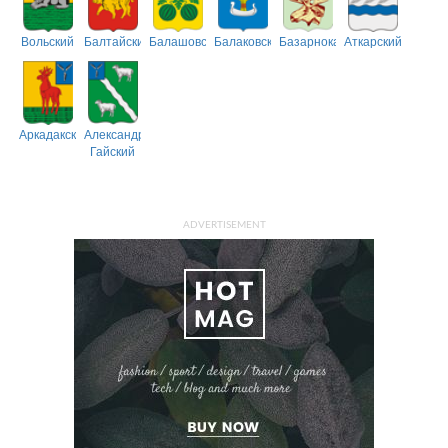
Вольский
Балтайский
Балашовский
Балаковский
Базарнокарабулакский
Аткарский
Аркадакский
Александрово-
Гайский
ADVERTISEMENT