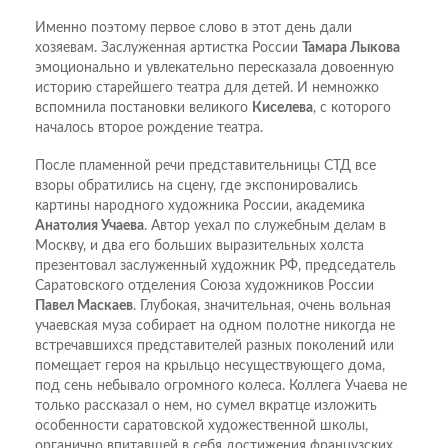
Именно поэтому первое слово в этот день дали
хозяевам. Заслуженная артистка России
Тамара Лыкова
эмоционально и увлекательно пересказала довоенную
историю старейшего театра для детей. И немножко
вспомнила постановки великого
Киселева
, с которого
началось второе рождение театра.
После пламенной речи представительницы СТД все
взоры обратились на сцену, где экспонировались
картины народного художника России, академика
Анатолия Учаева
. Автор уехал по служебным делам в
Москву, и два его больших выразительных холста
презентовал заслуженный художник РФ, председатель
Саратовского отделения Союза художников России
Павел Маскаев
. Глубокая, значительная, очень вольная
учаевская муза собирает на одном полотне никогда не
встречавшихся представителей разных поколений или
помещает героя на крыльцо несуществующего дома,
под сень небывало огромного колеса. Коллега Учаева не
только рассказал о нем, но сумел вкратце изложить
особенности саратовской художественной школы,
органично впитавшей в себя достижения французских