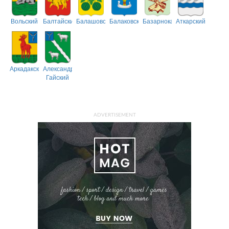
Вольский
Балтайский
Балашовский
Балаковский
Базарнокарабулакский
Аткарский
Аркадакский
Александрово-
Гайский
ADVERTISEMENT