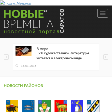
Toggl
navig
В мире
52% художественной литературы
читается в электронном виде
18.01.2016
НОВОСТИ РАЙОНОВ