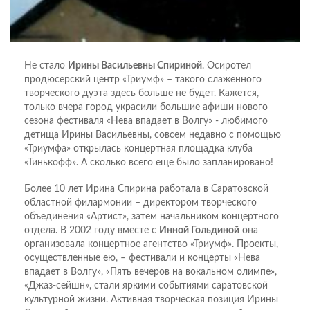
Не стало
Ирины Васильевны Спириной
. Осиротел
продюсерский центр «Триумф» – такого слаженного
творческого дуэта здесь больше не будет. Кажется,
только вчера город украсили большие афиши нового
сезона фестиваля «Нева впадает в Волгу» - любимого
детища Ирины Васильевны, совсем недавно с помощью
«Триумфа» открылась концертная площадка клуба
«Тинькофф». А сколько всего еще было запланировано!
Более 10 лет Ирина Спирина работала в Саратовской
областной филармонии – директором творческого
объединения «Артист», затем начальником концертного
отдела. В 2002 году вместе с
Инной Гольдиной
она
организовала концертное агентство «Триумф». Проекты,
осуществленные ею, – фестивали и концерты «Нева
впадает в Волгу», «Пять вечеров на вокальном олимпе»,
«Джаз-сейшн», стали яркими событиями саратовской
культурной жизни. Активная творческая позиция Ирины