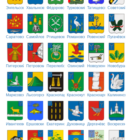
Энгельсский
Хвалынский
Фёдоровский
Турковский
Татищевский
Советский
Саратовский
Самойловский
Ртищевский
Романовский
Ровенский
Пугачёвский
Питерский
Петровский
Перелюбский
Озинский
Новоузенский
Новобурасский
Марксовский
Лысогорский
Краснопартизанский
Краснокутский
Красноармейский
Калининский
Ивантеевский
Ершовский
Екатериновский
Духовницкий
Дергачёвский
Воскресенский